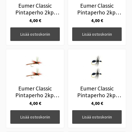
Eumer Classic
Eumer Classic
Pintaperho 2kpl
Pintaperho 2kpl
Goddard Sedge
Foam Klink H/Ear
4,00 €
4,00 €
Natural #12
#12
Lisää ostoskoriin
Lisää ostoskoriin
Eumer Classic
Eumer Classic
Pintaperho 2kpl
Pintaperho 2kpl
ParachuteGreenwell's
Black Ant #14
4,00 €
4,00 €
#14
Lisää ostoskoriin
Lisää ostoskoriin