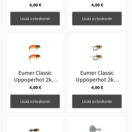
Grayling Pink #12
D/Charge Shrimp
4,00 €
4,00 €
Pink #10
Lisää ostoskoriin
Lisää ostoskoriin
Eumer Classic
Eumer Classic
Uppoperhot 2kpl
Uppoperhot 2kpl
Glister Grub Orange
TH Riffle Nymph
4,00 €
4,00 €
#12
Copper #12
Lisää ostoskoriin
Lisää ostoskoriin