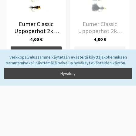
Eumer Classic
Eumer Classic
Uppoperhot 2kpl
Uppoperhot 2kpl
TD/ChargeH/Ear
Nugget Black #8
4,00 €
4,00 €
Black #14
Lisää ostoskoriin
Tilapäisesti loppu
Verkkopalvelussamme käytetään evästeitä käyttäjäkokemuksen
parantamiseksi. Käyttämällä palvelua hyväksyt evästeiden käytön.
Hyväksy
Eumer Classic
Eumer Classic
Uppoperhot 2kpl
Uppoperhot 2kpl
BH WovenNymph
D/ChargeH/Ear
4,00 €
4,00 €
Brn/Pch #12
Natural #12