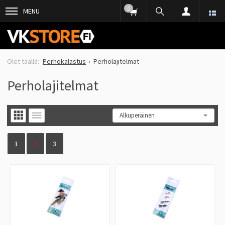
0
MENU
Perhokalastus
Perholajitelmat
Perholajitelmat
1
2
3