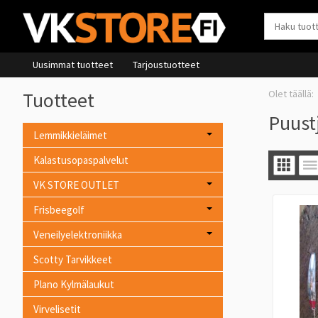
Uusimmat tuotteet
Tarjoustuotteet
Tuotteet
Puustj
Lemmikkieläimet
Kalastusopaspalvelut
VK STORE OUTLET
Frisbeegolf
Veneilyelektroniikka
Scotty Tarvikkeet
Plano Kylmälaukut
Virvelisetit