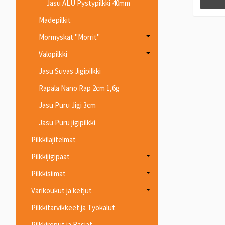
Jasu ALU Pystypilkki 40mm
Madepilkit
Mormyskat "Morrit"
Valopilkki
Jasu Suvas Jigipilkki
Rapala Nano Rap 2cm 1,6g
Jasu Puru Jigi 3cm
Jasu Puru jigipilkki
Pilkkilajitelmat
Pilkkijigipäät
Pilkkisiimat
Värikoukut ja ketjut
Pilkkitarvikkeet ja Työkalut
Pilkkireput ja Rasiat