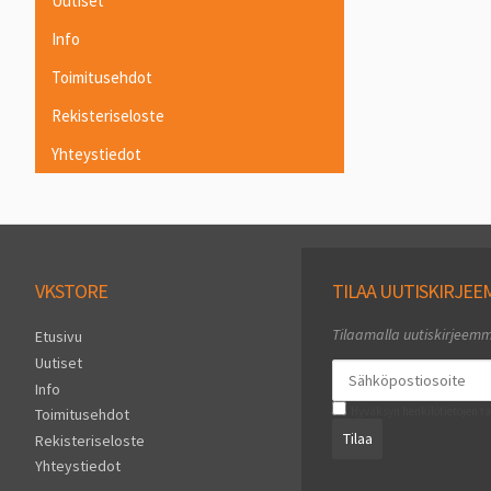
Uutiset
Info
Toimitusehdot
Rekisteriseloste
Yhteystiedot
VKSTORE
TILAA UUTISKIRJE
Tilaamalla uutiskirjeem
Etusivu
Uutiset
Info
Hyväksyn henkilötietojen ta
Toimitusehdot
Tilaa
Rekisteriseloste
Yhteystiedot