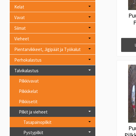
Kelat
Pu
Vavat
P
Siimat
To
Vieheet
Pientarvikkeet, Jigipäät ja Työkalut
Perhokalastus
Talvikalastus
Pilkkivavat
Pilkkikelat
Pilkkisetit
Pilkit ja vieheet
Tasapainopilkit
Pu
Pystypilkit
Pilk