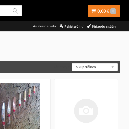
0,00 €
0
Asiakaspalvelu
Rekisteröinti
Kirjaudu sisään
Järjestys: