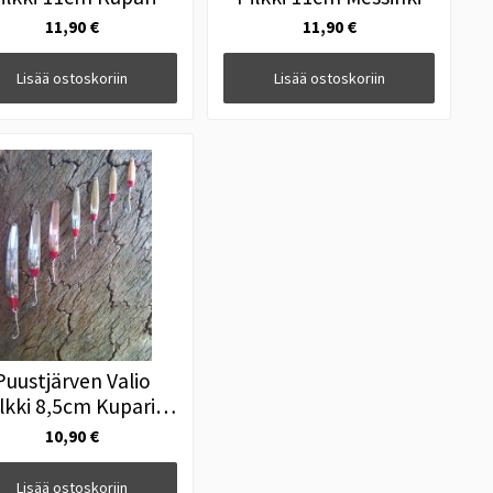
11,90 €
11,90 €
Lisää ostoskoriin
Lisää ostoskoriin
Puustjärven Valio
lkki 8,5cm Kupari-
Messinki
10,90 €
Lisää ostoskoriin