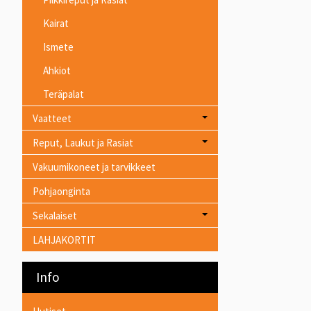
Kairat
Ismete
Ahkiot
Teräpalat
Vaatteet
Reput, Laukut ja Rasiat
Vakuumikoneet ja tarvikkeet
Pohjaonginta
Sekalaiset
LAHJAKORTIT
Info