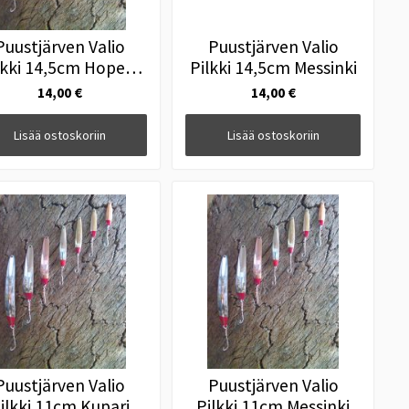
Puustjärven Valio
Puustjärven Valio
lkki 14,5cm Hopea-
Pilkki 14,5cm Messinki
Kupari
14,00 €
14,00 €
Lisää ostoskoriin
Lisää ostoskoriin
Puustjärven Valio
Puustjärven Valio
ilkki 11cm Kupari
Pilkki 11cm Messinki