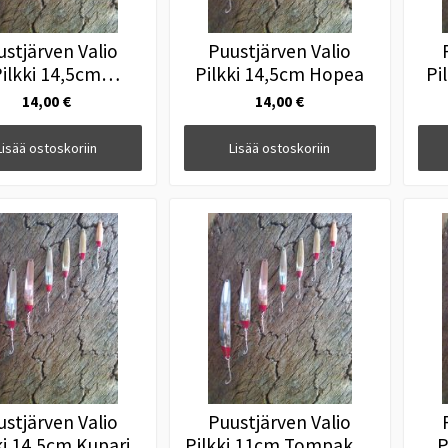
ustjärven Valio
Puustjärven Valio
ilkki 14,5cm
Pilkki 14,5cm Hopea
Pi
mpakki-Hopea
14,00 €
14,00 €
Lisää ostoskoriin
Lisää ostoskoriin
ustjärven Valio
Puustjärven Valio
ki 14,5cm Kupari
Pilkki 11cm Tompakki-
P