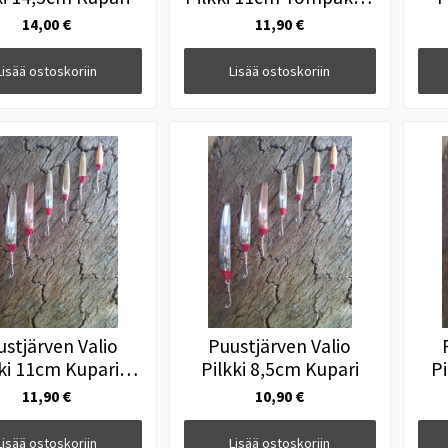
Hopea
14,00 €
11,90 €
Lisää ostoskoriin
Lisää ostoskoriin
ustjärven Valio
Puustjärven Valio
kki 11cm Kupari-
Pilkki 8,5cm Kupari
Pi
Messinki
11,90 €
10,90 €
Lisää ostoskoriin
Lisää ostoskoriin