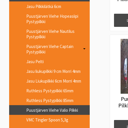
Jasu Pilkkilätkä 6cm
Puustjärven Viehe Hopeasiipi
Pystypilkki
Puustjärven Viehe Nautilus
Pystypilkki
Puustjärven Viehe Captain
Pystypilkki
Jasu Pelti
Jasu liukupilkki 9 cm Morri 4mm
Jasu Liukupilkki 6cm Morri 4mm
Ruthless Pystypilkki 65mm
Pu
Ruthless Pystypilkki 85mm
Pil
Puustjärven Viehe Valio Pilkki
VMC Tingler Spoon 5,3g