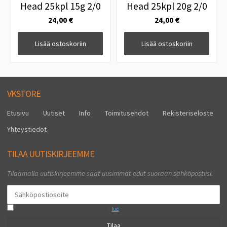
Head 25kpl 15g 2/0
Head 25kpl 20g 2/0
24,00 €
24,00 €
Lisää ostoskoriin
Lisää ostoskoriin
VKSTORE
Etusivu
Uutiset
Info
Toimitusehdot
Rekisteriseloste
Yhteystiedot
TILAA UUTISKIRJEEMME
Tilaamalla uutiskirjeemme saat uusimmat edut suoraan sähköpostiisi.
Hyväksyn henkilötietojen tallentamisen (
lue
)
Tilaa