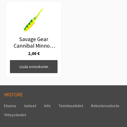
Savage Gear
Cannibal Minnow
12.5cm Firetiger
2,00 €
Lisää ostoskoriin
VKSTORE
Etusivu
Uutiset
Info
Toimitusehdot
Rekisteriseloste
Yhteystiedot