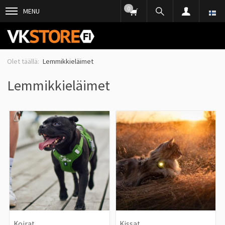
0
MENU
Lemmikkieläimet
Lemmikkieläimet
Koirat
Kissat