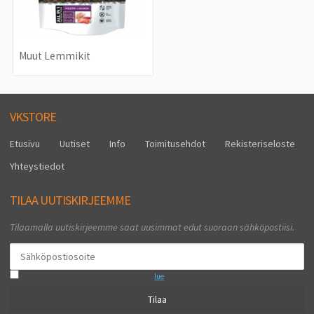
Muut Lemmikit
VKSTORE
Etusivu
Uutiset
Info
Toimitusehdot
Rekisteriseloste
Yhteystiedot
TILAA UUTISKIRJEEMME
Tilaamalla uutiskirjeemme saat uusimmat edut suoraan sähköpostiisi.
Hyväksyn henkilötietojen tallentamisen (
lue
)
Tilaa