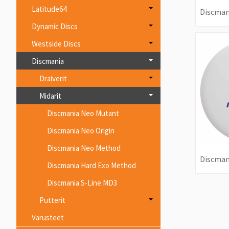
Latitude64
Discman
Dynamic Discs
Westside Discs
Discmania
Draiverit
Midarit
Discmania Neo Mutant
Discmania Neo Origin
Discmania Neo Method
Discman
Discmania Hard Exo Method
Discmania S-Line MD3
Putterit
Varusteet