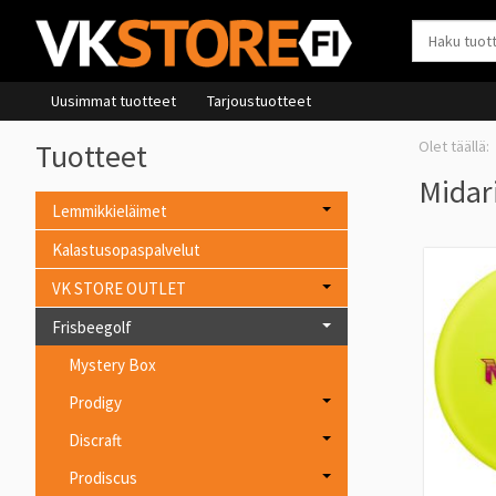
Uusimmat tuotteet
Tarjoustuotteet
Tuotteet
Midar
Lemmikkieläimet
Kalastusopaspalvelut
VK STORE OUTLET
Frisbeegolf
Mystery Box
Prodigy
Discraft
Prodiscus