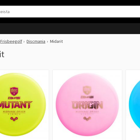
Frisbeegolf
Discmania
Midarit
it