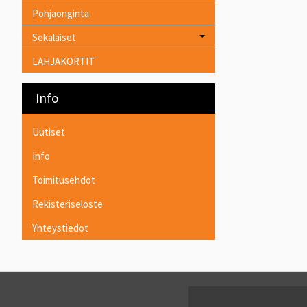
Pohjaonginta
Sekalaiset
LAHJAKORTIT
Info
Uutiset
Info
Toimitusehdot
Rekisteriseloste
Yhteystiedot