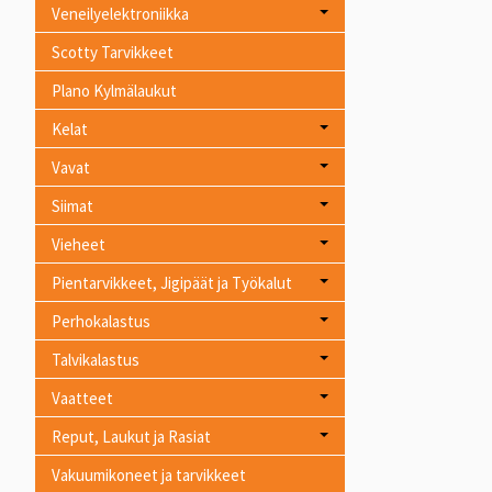
Veneilyelektroniikka
Scotty Tarvikkeet
Plano Kylmälaukut
Kelat
Vavat
Siimat
Vieheet
Pientarvikkeet, Jigipäät ja Työkalut
Perhokalastus
Talvikalastus
Vaatteet
Reput, Laukut ja Rasiat
Vakuumikoneet ja tarvikkeet