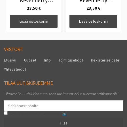
Kevennetty
Kevennetty
Tasapainopilkki
Tasapainopilkki
23,50 €
23,50 €
Muikku
Kuore
Lisää ostoskoriin
Lisää ostoskoriin
VKSTORE
Etusivu
Uutiset
Info
Toimitusehdot
Rekisteriseloste
Yhteystiedot
TILAA UUTISKIRJEEMME
Tilaamalla uutiskirjeemme saat uusimmat edut suoraan sähköpostiisi.
Hyväksyn henkilötietojen tallentamisen (
lue
)
Tilaa