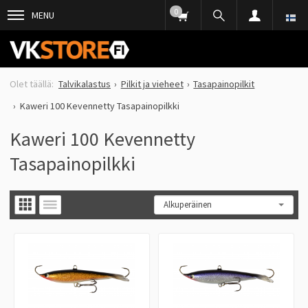
0
MENU
Talvikalastus
Pilkit ja vieheet
Tasapainopilkit
Kaweri 100 Kevennetty Tasapainopilkki
Kaweri 100 Kevennetty
Tasapainopilkki