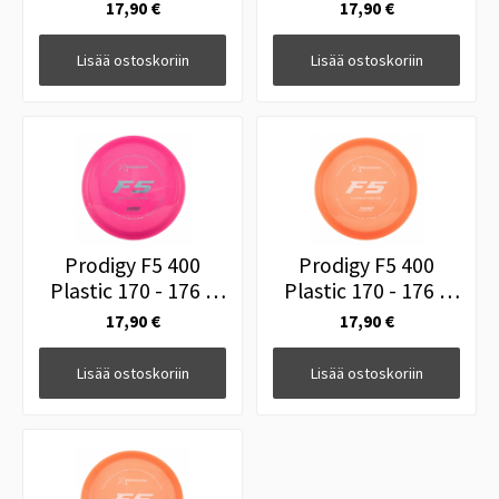
Keltainen
Sininen
17,90 €
17,90 €
Lisää ostoskoriin
Lisää ostoskoriin
Prodigy F5 400
Prodigy F5 400
Plastic 170 - 176 g
Plastic 170 - 176 g
Pinkki
Oranssi
17,90 €
17,90 €
Lisää ostoskoriin
Lisää ostoskoriin