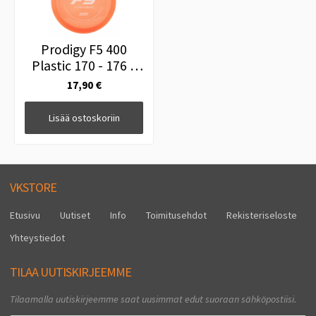
Prodigy F5 400
Plastic 170 - 176 g
Ruskeaoranssi
17,90 €
Lisää ostoskoriin
VKSTORE
Etusivu
Uutiset
Info
Toimitusehdot
Rekisteriseloste
Yhteystiedot
TILAA UUTISKIRJEEMME
Tilaamalla uutiskirjeemme saat uusimmat edut suoraan sähköpostiisi.