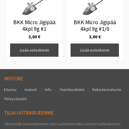
BKK Micro Jigipää
BKK Micro Jigipää
4kpl 9g #1
4kpl 9g #1/0
3,00 €
3,00 €
Lisää ostoskoriin
Lisää ostoskoriin
VKSTORE
Etusivu
Uutiset
Info
Toimitusehdot
Rekisteriseloste
Yhteystiedot
TILAA UUTISKIRJEEMME
Tilaamalla uutiskirjeemme saat uusimmat edut suoraan sähköpostiisi.