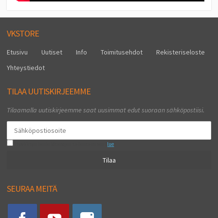
VKSTORE
Etusivu
Uutiset
Info
Toimitusehdot
Rekisteriseloste
Yhteystiedot
TILAA UUTISKIRJEEMME
Tilaamalla uutiskirjeemme saat uusimmat edut suoraan sähköpostiisi.
Hyväksyn henkilötietojen tallentamisen (
lue
)
Tilaa
SEURAA MEITÄ