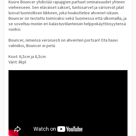
Kuore Bouncer yhdistää rapujigien parhaat ominaisuudet yhteen
vieheeseen. Sen eläväiset sakset, tuntosarvet ja värisevät jalat
luovat luonnollisen liikkeen, joka houkuttelee ahvenet iskuun.
Bouncer on testattu toimivaksi sekä Suomessa että ulkomailla, ja
se soveltuu moniin eri kalastustilanteisiin helppokäyttöisyytensä
vuoksi.
Bouncer, nimensä veroisesti on ahventen portsari! Ota haavi
valmiiksi, Bouncer ei petä.
Koot: 6,5cm ja 8,5cm
Värit: 8kpl