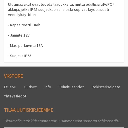
Ultramax akut ovat todella laadukkaita, mutta edullisia LiFePO4
akkuja, jotka IP65 suojauksen ansiosta sopivat täydellisesti
veneilykäyttöön.
- Kapasiteetti 18Ah
- Jännite 12V
- Max. purkuvirta 18A
- Suojaus IP65
VKSTORE
Etusivu
Uutiset
Info
Toimitusehdot
Rekisteriseloste
Yhteystiedot
TILAA UUTISKIRJEEMME
Tilaamalla uutiskirjeemme saat uusimmat edut suoraan sähköpostiisi.