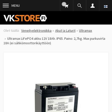
0
MENU
Veneilyelektroniikka
Akut ja Laturit
Ultramax
Ultramax LiFePO4 akku 12V 18Ah. IP65. Paino: 2,7kg. Max purkuvirta
18A (ei sähkömoottorikäyttöön)