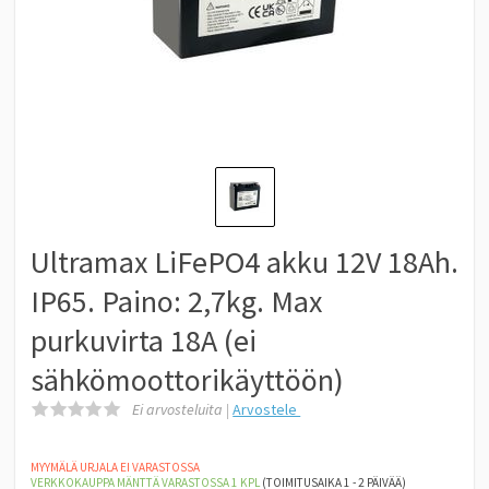
Ultramax LiFePO4 akku 12V 18Ah.
IP65. Paino: 2,7kg. Max
purkuvirta 18A (ei
sähkömoottorikäyttöön)
Ei arvosteluita |
Arvostele
MYYMÄLÄ URJALA EI VARASTOSSA
VERKKOKAUPPA MÄNTTÄ
VARASTOSSA 1
KPL
(TOIMITUSAIKA 1 - 2 PÄIVÄÄ)