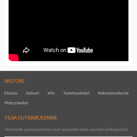
VKSTORE
Etusivu
Uutiset
Info
Toimitusehdot
Rekisteriseloste
Yhteystiedot
TILAA UUTISKIRJEEMME
Tilaamalla uutiskirjeemme saat uusimmat edut suoraan sähköpostiisi.