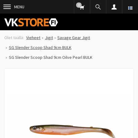
0
MENU
Vieheet
Jigit
Savage Gear Jigit
SG Slender Scoop Shad 9cm BULK
SG Slender Scoop Shad 9cm Oilve Pearl BULK