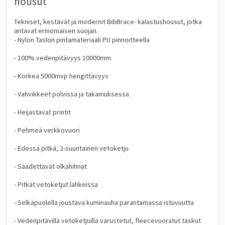
housut
Tekniset, kestävät ja modernit BibBrace- kalastushousut, jotka
antavat erinomaisen suojan.
- Nylon Taslon pintamateriaali PU pinnoitteella
- 100% vedenpitävyys 10000mm
- Korkea 5000mvp hengittävyys
- Vahvikkeet polvissa ja takamuksessa
- Heijastavat printit
- Pehmeä verkkovuori
- Edessä pitkä, 2-suuntainen vetoketju
- Säädettävät olkahihnat
- Pitkät vetoketjut lahkeissa
- Selkäpuolella joustava kuminauha parantamassa istuvuutta
- Vedenpitävillä vetoketjuilla varustetut, fleecevuoratut taskut