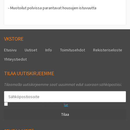
- Muotoilut polvissa parantavat housujen istuvuutta
VKSTORE
Etusivu
Uutiset
Info
Toimitusehdot
Rekisteriseloste
Yhteystiedot
TILAA UUTISKIRJEEMME
Tilaamalla uutiskirjeemme saat uusimmat edut suoraan sähköpostiisi.
Hyväksyn henkilötietojen tallentamisen (
lue
)
Tilaa