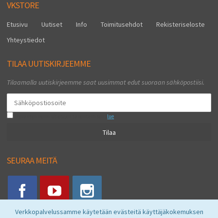
VKSTORE
Etusivu
Uutiset
Info
Toimitusehdot
Rekisteriseloste
Yhteystiedot
TILAA UUTISKIRJEEMME
Tilaamalla uutiskirjeemme saat uusimmat edut suoraan sähköpostiisi.
Hyväksyn henkilötietojen tallentamisen (
lue
)
Tilaa
SEURAA MEITÄ
Verkkopalvelussamme käytetään evästeitä käyttäjäkokemuksen