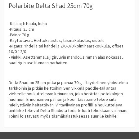
Polarbite Delta Shad 25cm 70g
-Kalalajit: Hauki, kuha
-Pituus: 25 cm
-Paino: 70 g
-Käyttötavat: Heittokalastus, täsmäkalastus, uistelu
-Rigaus: Yhdellä tai kahdella 2/0-3/0 kolmihaarakoukulla, offset
10/0-12/0
- Vinkki: Asettammalla jigiruuvin mahdollisimman alas nokassa,
saat rigin asettumaan parhaiten.
Delta Shad on 25 cm pitkä ja painaa 70 g – täydellinen yhdistelmä
tarkkoihin ja pitkiin heittoihin! Sen vikkelä paddle-tail antaa
vieheelle houkuttelevan keinunnan, joka herättää petokalojen
huomion. Erinomainen painon ja koon tasapaino tekee siitä
miellyttävän heitettävän. Virtaviivainen profiili ja houkutteleva
uintiliike tekevät Delta Shadista todistetusti tehokkaan valinnan.
Toimii loistavasti myös täsmäkalastuksessa suurille kuhille!