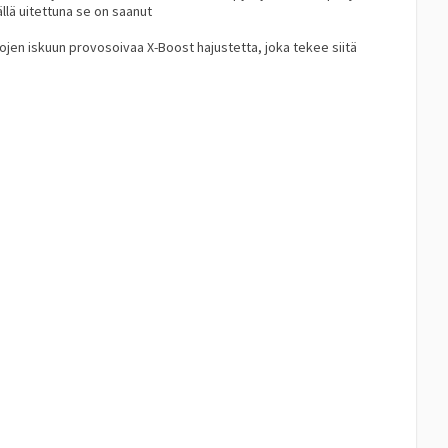
ällä uitettuna se on saanut
alojen iskuun provosoivaa X-Boost hajustetta, joka tekee siitä