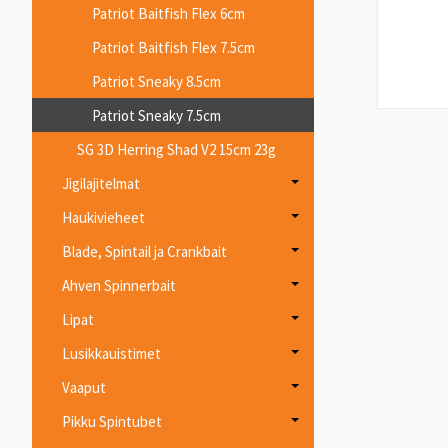
Patriot Baitfish Flex 6cm
Patriot Baitfish Flex 7.5cm
Patriot Sneaky 8.5cm
Patriot Sneaky 7.5cm
SG 3D Herring Shad V2 15cm 23g
Jigilajitelmat
Haukivieheet
Blade, Spintail ja Crankbait
Ahven Spinnerbait
Lipat
Lusikkauistimet
Vaaput
Pikku Spintubet