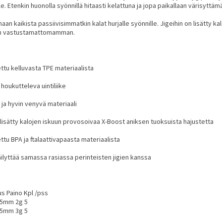
le. Etenkin huonolla syönnillä hitaasti kelattuna ja jopa paikallaan värisyttäm
aan kaikista passiivisimmatkin kalat hurjalle syönnille. Jigeihin on lisätty k
in vastustamattomamman.
ettu kelluvasta TPE materiaalista
a houkutteleva uintiliike
 ja hyvin venyvä materiaali
n lisätty kalojen iskuun provosoivaa X-Boost aniksen tuoksuista hajustetta
ettu BPA ja ftalaattivapaasta materiaalista
säilyttää samassa rasiassa perinteisten jigien kanssa
uus Paino Kpl /pss
5mm 2g 5
5mm 3g 5