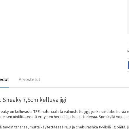
edot
Arvostelut
t Sneaky 7,5cm kelluva jigi
neaky on kelluvasta TPE materiaalista valmistettu jigi, jonka uintiliike herää 
ee sen uintiliikkeestä erityisen herkkää ja houkuttelevaa. Sneakyllä voidaa
lä tavoin tahansa, mutta käytettäessä NED ja cheburashka tyylisiä jigipäit