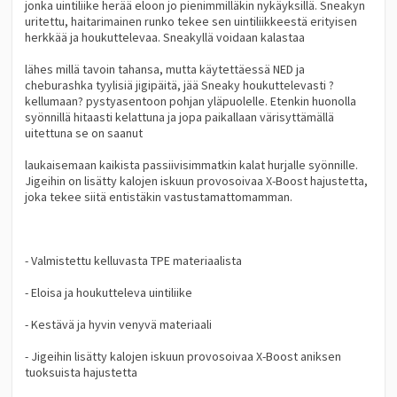
jonka uintiliike herää eloon jo pienimmilläkin nykäyksillä. Sneakyn
uritettu, haitarimainen runko tekee sen uintiliikkeestä erityisen
herkkää ja houkuttelevaa. Sneakyllä voidaan kalastaa
lähes millä tavoin tahansa, mutta käytettäessä NED ja
cheburashka tyylisiä jigipäitä, jää Sneaky houkuttelevasti ?
kellumaan? pystyasentoon pohjan yläpuolelle. Etenkin huonolla
syönnillä hitaasti kelattuna ja jopa paikallaan värisyttämällä
uitettuna se on saanut
laukaisemaan kaikista passiivisimmatkin kalat hurjalle syönnille.
Jigeihin on lisätty kalojen iskuun provosoivaa X-Boost hajustetta,
joka tekee siitä entistäkin vastustamattomamman.
- Valmistettu kelluvasta TPE materiaalista
- Eloisa ja houkutteleva uintiliike
- Kestävä ja hyvin venyvä materiaali
- Jigeihin lisätty kalojen iskuun provosoivaa X-Boost aniksen
tuoksuista hajustetta