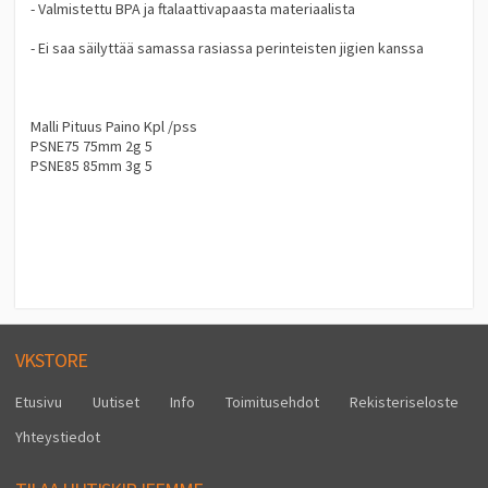
- Valmistettu BPA ja ftalaattivapaasta materiaalista
- Ei saa säilyttää samassa rasiassa perinteisten jigien kanssa
Malli Pituus Paino Kpl /pss
PSNE75 75mm 2g 5
PSNE85 85mm 3g 5
VKSTORE
Etusivu
Uutiset
Info
Toimitusehdot
Rekisteriseloste
Yhteystiedot