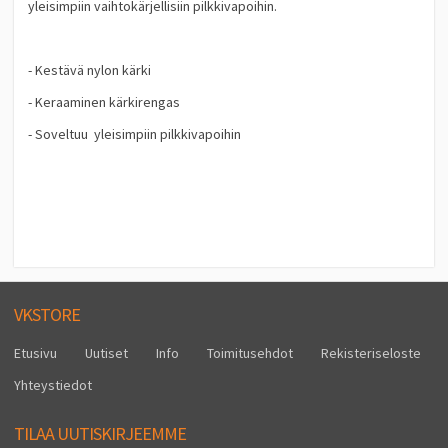
yleisimpiin vaihtokärjellisiin pilkkivapoihin.
- Kestävä nylon kärki
- Keraaminen kärkirengas
- Soveltuu yleisimpiin pilkkivapoihin
VKSTORE
Etusivu
Uutiset
Info
Toimitusehdot
Rekisteriseloste
Yhteystiedot
TILAA UUTISKIRJEEMME