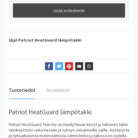
Lisää ostoskoriin
1kpl Patriot HeatGuard lämpötakki
Tuotetiedot
Arvostelut
Patriot HeatGuard lämpötakki
Patriot HeatGuard Thermo on miellyttävän kevyt ja tekninen takki
talvikäyttöön sekä kevään ja syksyn viileämmille säille. Kestävistä
ja nykyaikaisista materiaaleista valmistetussa takissa on todella