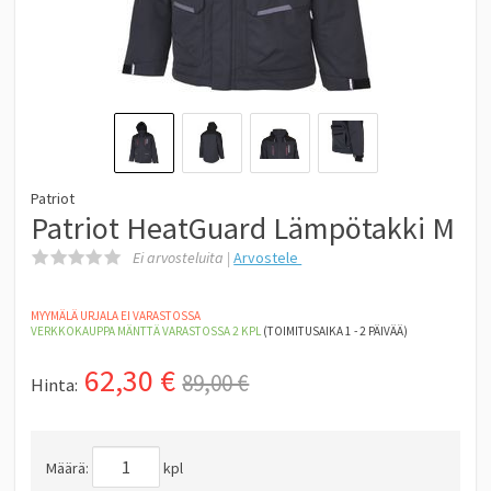
Patriot
Patriot HeatGuard Lämpötakki M
Ei arvosteluita |
Arvostele
MYYMÄLÄ URJALA EI VARASTOSSA
VERKKOKAUPPA MÄNTTÄ
VARASTOSSA 2
KPL
(TOIMITUSAIKA 1 - 2 PÄIVÄÄ)
62,30
€
89,00 €
Hinta:
Määrä:
kpl