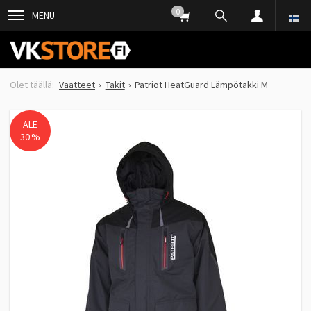
0
MENU
Vaatteet
Takit
Patriot HeatGuard Lämpötakki M
ALE
30 %