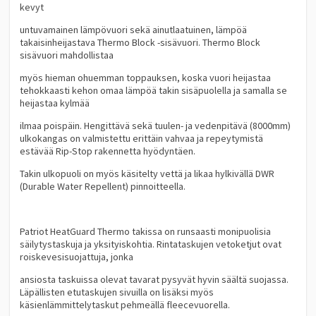
kevyt
untuvamainen lämpövuori sekä ainutlaatuinen, lämpöä
takaisinheijastava Thermo Block -sisävuori. Thermo Block
sisävuori mahdollistaa
myös hieman ohuemman toppauksen, koska vuori heijastaa
tehokkaasti kehon omaa lämpöä takin sisäpuolella ja samalla se
heijastaa kylmää
ilmaa poispäin. Hengittävä sekä tuulen- ja vedenpitävä (8000mm)
ulkokangas on valmistettu erittäin vahvaa ja repeytymistä
estävää Rip-Stop rakennetta hyödyntäen.
Takin ulkopuoli on myös käsitelty vettä ja likaa hylkivällä DWR
(Durable Water Repellent) pinnoitteella.
Patriot HeatGuard Thermo takissa on runsaasti monipuolisia
säilytystaskuja ja yksityiskohtia. Rintataskujen vetoketjut ovat
roiskevesisuojattuja, jonka
ansiosta taskuissa olevat tavarat pysyvät hyvin säältä suojassa.
Läpällisten etutaskujen sivuilla on lisäksi myös
käsienlämmittelytaskut pehmeällä fleecevuorella.