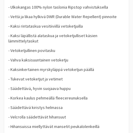
- Ulkokangas 100% nylon taslonia Ripstop vahvistuksella
- Vettä ja likaa hylkivä DWR (Durable Water Repellent) pinnoite
- Kaksi rintataskua vesitiiviillä vetoketjuilla
- Kaksi läpällistä alataskua ja vetoketjulliset käsien
lämmittelytaskut
- Vetoketjullinen povitasku
- Vahva kaksisuuntainen vetoketju
- Kaksinkertainen myrskyläppä vetoketjun päällä
- Tukevat vetoketjut ja vetimet
- Säädettävä, hyvin suojaava huppu
- Korkea kaulus pehmeällä fleecereunuksella
- Säädettävä kiristys helmassa
- Velcrolla säädettävät hihansuut
- Hihansuissa miellyttävät mansetit peukalolenkeillä