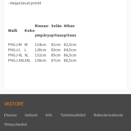
- Heijastavat printit
Rinnan-
Selän
Hihan
Malli
Koko
ympärys
pituus
pituus
PHGJ-M
M
124cm
81cm
82,5cm
PHGJ-L
L
128cm
83cm
84,5cm
PHGJ-XL
XL
132cm
85cm
86,5cm
PHGJ-XXL
XXL
136cm
87cm
88,5cm
VKSTORE
Etusivu
Uutiset
Info
Toimitusehdot
Rekisteriseloste
Yhteystiedot