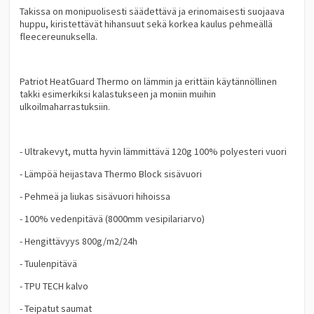
Takissa on monipuolisesti säädettävä ja erinomaisesti suojaava
huppu, kiristettävät hihansuut sekä korkea kaulus pehmeällä
fleecereunuksella.
Patriot HeatGuard Thermo on lämmin ja erittäin käytännöllinen
takki esimerkiksi kalastukseen ja moniin muihin
ulkoilmaharrastuksiin.
- Ultrakevyt, mutta hyvin lämmittävä 120g 100% polyesteri vuori
- Lämpöä heijastava Thermo Block sisävuori
- Pehmeä ja liukas sisävuori hihoissa
- 100% vedenpitävä (8000mm vesipilariarvo)
- Hengittävyys 800g/m2/24h
- Tuulenpitävä
- TPU TECH kalvo
- Teipatut saumat