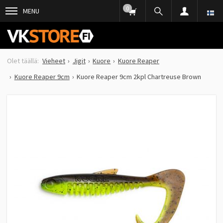
0
MENU
Vieheet
Jigit
Kuore
Kuore Reaper
Kuore Reaper 9cm
Kuore Reaper 9cm 2kpl Chartreuse Brown