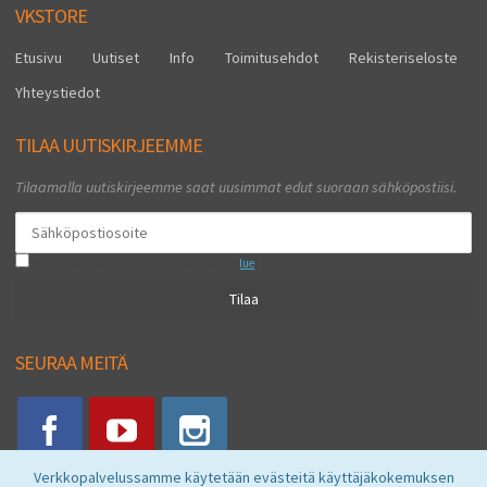
VKSTORE
Etusivu
Uutiset
Info
Toimitusehdot
Rekisteriseloste
Yhteystiedot
TILAA UUTISKIRJEEMME
Tilaamalla uutiskirjeemme saat uusimmat edut suoraan sähköpostiisi.
Hyväksyn henkilötietojen tallentamisen (
lue
)
Tilaa
SEURAA MEITÄ
Verkkopalvelussamme käytetään evästeitä käyttäjäkokemuksen