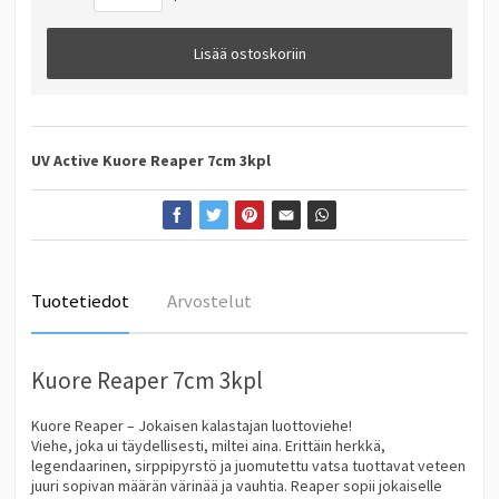
Lisää ostoskoriin
UV Active
Kuore Reaper 7cm 3kpl
Tuotetiedot
Arvostelut
Kuore Reaper 7cm 3kpl
Kuore Reaper – Jokaisen kalastajan luottoviehe!
Viehe, joka ui täydellisesti, miltei aina. Erittäin herkkä,
legendaarinen, sirppipyrstö ja juomutettu vatsa tuottavat veteen
juuri sopivan määrän värinää ja vauhtia. Reaper sopii jokaiselle