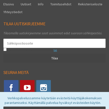
Etusivu
Uutiset
Info
Toimitusehdot
Rekisteriseloste
Yhteystiedot
TILAA UUTISKIRJEEMME
Tilaamalla uutiskirjeemme saat uusimmat edut suoraan sähköpostiisi.
Hyväksyn henkilötietojen tallentamisen (
lue
)
Tilaa
SEURAA MEITÄ
Verkkopalvelussamme käytetään evästeitä käyttäjäkokemuksen
parantamiseksi. Käyttämällä palvelua hyväksyt evästeiden käytön.
Vkstore © 2026