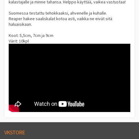
kalastajalle ja minne tahansa. Helppo käyttää, vaikea vastustaa!
Suomessa testattu tehokkaaksi, ahvenelle ja kuhalle.
Reaper hakee saaliskalat kotoa asti, vaikka ne eivät sitä
haluaisikaan.
Koot: 5,5cm, 7cm ja 9cm
Värit: 10kpl
VKSTORE