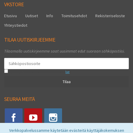
VKSTORE
Etusivu
Uutiset
Info
Toimitusehdot
Rekisteriseloste
Yhteystiedot
TILAA UUTISKIRJEEMME
Tilaamalla uutiskirjeemme saat uusimmat edut suoraan sähköpostiisi.
Hyväksyn henkilötietojen tallentamisen (
lue
)
Tilaa
SEURAA MEITÄ
Verkkopalvelussamme käytetään evästeitä käyttäjäkokemuksen