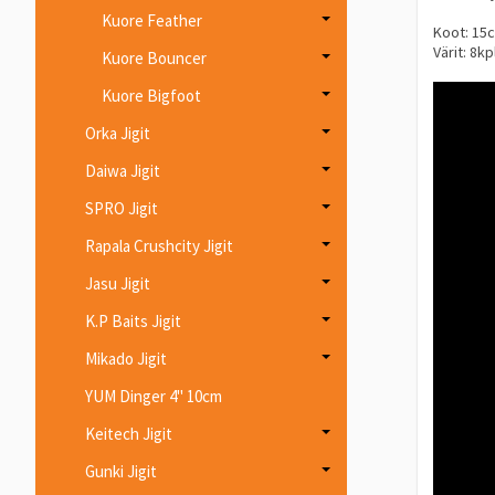
Kuore Feather
Koot: 15
Värit: 8kp
Kuore Bouncer
Kuore Bigfoot
Orka Jigit
Daiwa Jigit
SPRO Jigit
Rapala Crushcity Jigit
Jasu Jigit
K.P Baits Jigit
Mikado Jigit
YUM Dinger 4" 10cm
Keitech Jigit
Gunki Jigit