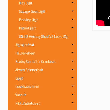
Illex Jigit
Savage Gear Jigit
Berkley Jigit
Patriot jigit
SG 3D Herring Shad V2 15cm 23g
Jigilajitelmat
Haukivieheet
Blade, Spintail ja Crankbait
Ahven Spinnerbait
Lipat
Lusikkauistimet
Vaaput
Pikku Spintubet