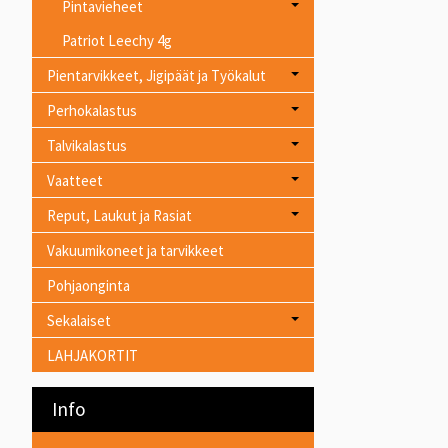
Pintavieheet
Patriot Leechy 4g
Pientarvikkeet, Jigipäät ja Työkalut
Perhokalastus
Talvikalastus
Vaatteet
Reput, Laukut ja Rasiat
Vakuumikoneet ja tarvikkeet
Pohjaonginta
Sekalaiset
LAHJAKORTIT
Info