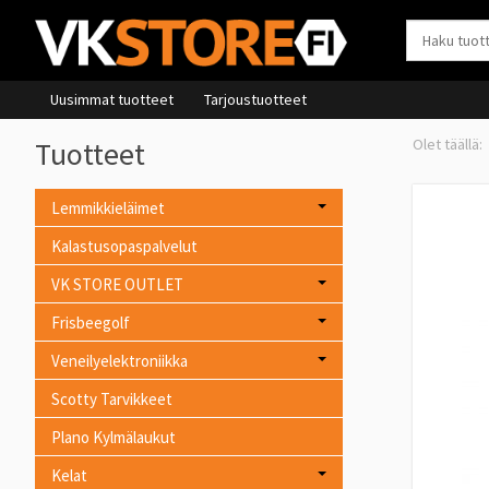
Uusimmat tuotteet
Tarjoustuotteet
Tuotteet
Lemmikkieläimet
Kalastusopaspalvelut
VK STORE OUTLET
Frisbeegolf
Veneilyelektroniikka
Scotty Tarvikkeet
Plano Kylmälaukut
Kelat