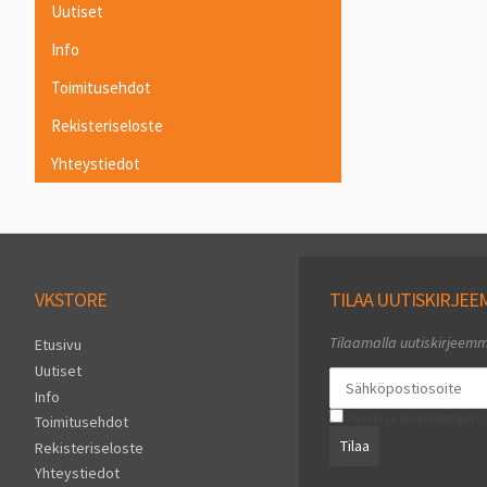
Uutiset
Info
Toimitusehdot
Rekisteriseloste
Yhteystiedot
VKSTORE
TILAA UUTISKIRJE
Tilaamalla uutiskirjeem
Etusivu
Uutiset
Info
Hyväksyn henkilötietojen ta
Toimitusehdot
Tilaa
Rekisteriseloste
Yhteystiedot