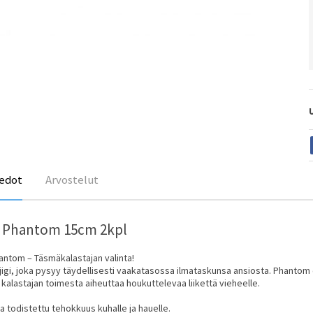
edot
Arvostelut
 Phantom 15cm 2kpl
ntom – Täsmäkalastajan valinta!
ijigi, joka pysyy täydellisesti vaakatasossa ilmataskunsa ansiosta. Phantom 
kalastajan toimesta aiheuttaa houkuttelevaa liikettä vieheelle.
ja todistettu tehokkuus kuhalle ja hauelle.