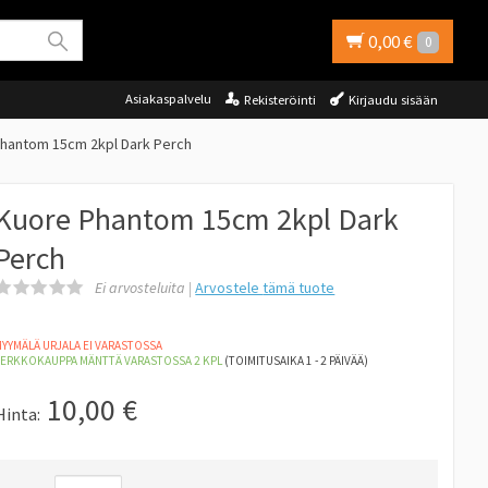
0,00 €
0
Asiakaspalvelu
Rekisteröinti
Kirjaudu sisään
hantom 15cm 2kpl Dark Perch
Kuore Phantom 15cm 2kpl Dark
Perch
Ei arvosteluita |
Arvostele
tämä tuote
YYMÄLÄ URJALA EI VARASTOSSA
VERKKOKAUPPA MÄNTTÄ
VARASTOSSA 2
KPL
(TOIMITUSAIKA 1 - 2 PÄIVÄÄ)
10,00
€
Hinta: