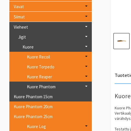
Vavat
Siimat
Vieheet
Jigit
Kuore
Kuore Recoil
Kuore Torpedo
Tuoteti
Kuore Reaper
Kuore Phantom
Kuore
Kuore Phantom 15cm
Kuore Phantom 20cm
Kuore Pha
Vertikaal
Kuore Phantom 25cm
värähdys 
Kuore Log
Testattu 