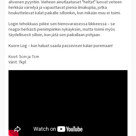
ahvenen pyyntiin. Vieheen ainutlaatuiset "heltat" luovat veteen
herkkää väreilyä ja vapauttavat pieniä ilmakuplia, jotka
houkuttelevat kalat paikalle silloinkin, kun mikään muu ei toimi.
Login tehokkuus piilee sen hienovaraisessa liikkeessä – se
reagoi herkästi pienimpiinkin nykäyksiin, mutta toimii myös
täydellisesti silloin, kun jätä sen paikallaan pohjaan.
Kuore Log – kun haluat saada passiivisen kalan puremaan!
Koot: 5cm ja 7cm
Värit: 7kpl