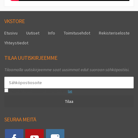
VKSTORE
Etusivu
Uutiset
Info
Toimitusehdot
Rekisteriseloste
Yhteystiedot
TILAA UUTISKIRJEEMME
Tilaamalla uutiskirjeemme saat uusimmat edut suoraan sähköpostiisi.
Hyväksyn henkilötietojen tallentamisen (
lue
)
Tilaa
SEURAA MEITÄ