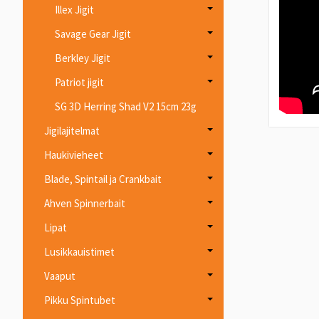
Illex Jigit
Savage Gear Jigit
Berkley Jigit
Patriot jigit
SG 3D Herring Shad V2 15cm 23g
Jigilajitelmat
Haukivieheet
Blade, Spintail ja Crankbait
Ahven Spinnerbait
Lipat
Lusikkauistimet
Vaaput
Pikku Spintubet