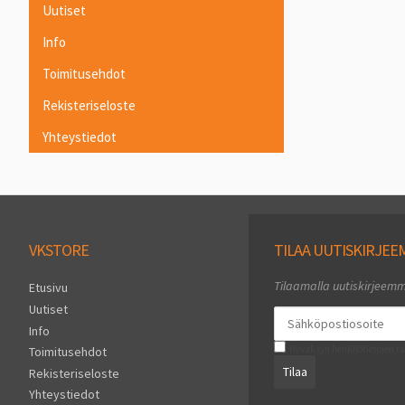
Uutiset
Info
Toimitusehdot
Rekisteriseloste
Yhteystiedot
VKSTORE
TILAA UUTISKIRJE
Tilaamalla uutiskirjeem
Etusivu
Uutiset
Info
Hyväksyn henkilötietojen ta
Toimitusehdot
Tilaa
Rekisteriseloste
Yhteystiedot