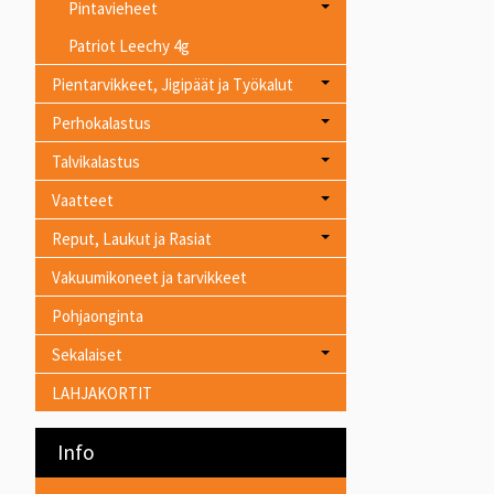
Pintavieheet
Patriot Leechy 4g
Pientarvikkeet, Jigipäät ja Työkalut
Perhokalastus
Talvikalastus
Vaatteet
Reput, Laukut ja Rasiat
Vakuumikoneet ja tarvikkeet
Pohjaonginta
Sekalaiset
LAHJAKORTIT
Info