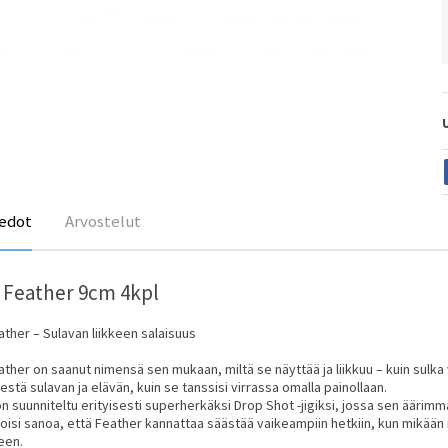
edot
Arvostelut
 Feather 9cm 4kpl
ther – Sulavan liikkeen salaisuus
ther on saanut nimensä sen mukaan, miltä se näyttää ja liikkuu – kuin sulk
eestä sulavan ja elävän, kuin se tanssisi virrassa omalla painollaan.
n suunniteltu erityisesti superherkäksi Drop Shot -jigiksi, jossa sen äärim
oisi sanoa, että Feather kannattaa säästää vaikeampiin hetkiin, kun mikään 
een.