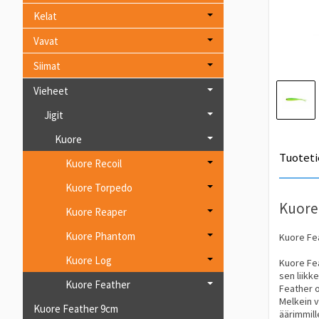
Kelat
Vavat
Siimat
Vieheet
Jigit
Kuore
Tuoteti
Kuore Recoil
Kuore Torpedo
Kuore
Kuore Reaper
Kuore Phantom
Kuore Fea
Kuore Log
Kuore Fea
sen liikk
Kuore Feather
Feather o
Melkein v
Kuore Feather 9cm
äärimmill