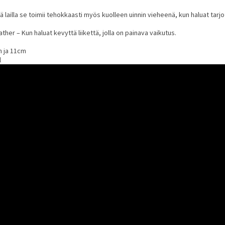
 lailla se toimii tehokkaasti myös kuolleen uinnin vieheenä, kun haluat tarjota
ther – Kun haluat kevyttä liikettä, jolla on painava vaikutus.
m ja 11cm
l