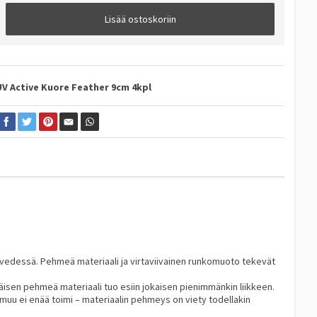
Lisää ostoskoriin
UV Active
Kuore Feather 9cm 4kpl
a vedessä. Pehmeä materiaali ja virtaviivainen runkomuoto tekevät
mäisen pehmeä materiaali tuo esiin jokaisen pienimmänkin liikkeen.
muu ei enää toimi – materiaalin pehmeys on viety todellakin