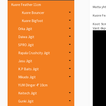
Kuore Feather 11cm
Mutta yhtä
Kuore Bouncer
Kuore Fea
Kuore Bigfoot
Koot: 9c
Värit: 6kp
Orka Jigit
Daiwa Jigit
SPRO Jigit
Rapala Crushcity Jigit
Jasu Jigit
K.P Baits Jigit
Mikado Jigit
YUM Dinger 4" 10cm
Keitech Jigit
Gunki Jigit