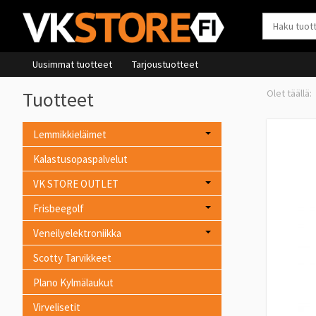
Uusimmat tuotteet
Tarjoustuotteet
Tuotteet
Lemmikkieläimet
Kalastusopaspalvelut
VK STORE OUTLET
Frisbeegolf
Veneilyelektroniikka
Scotty Tarvikkeet
Plano Kylmälaukut
Virvelisetit