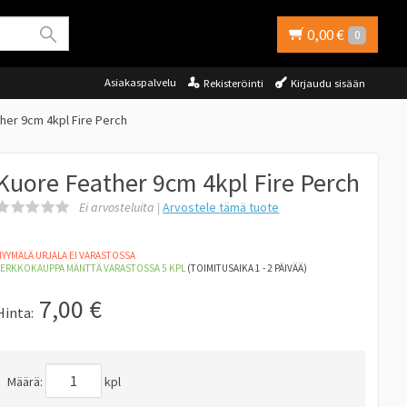
0,00 €
0
Asiakaspalvelu
Rekisteröinti
Kirjaudu sisään
her 9cm 4kpl Fire Perch
Kuore Feather 9cm 4kpl Fire Perch
Ei arvosteluita |
Arvostele
tämä tuote
YYMÄLÄ URJALA EI VARASTOSSA
VERKKOKAUPPA MÄNTTÄ
VARASTOSSA 5
KPL
(TOIMITUSAIKA 1 - 2 PÄIVÄÄ)
7,00
€
Hinta:
Määrä:
kpl