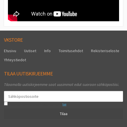
VKSTORE
Etusivu
Uutiset
Info
Toimitusehdot
Rekisteriseloste
Yhteystiedot
TILAA UUTISKIRJEEMME
Tilaamalla uutiskirjeemme saat uusimmat edut suoraan sähköpostiisi.
Hyväksyn henkilötietojen tallentamisen (
lue
)
Tilaa