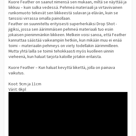
Kuore Feather on saanut nimensä sen mukaan, miltä se näyttää ja
liikkuu – kuin sulka vedessä. Pehmeä materiaali ja virtaviivainen
runkomuoto tekevät sen liikkeestä sulavan ja elävän, kuin se
tanssisi virrassa omalla painollaan.
Feather on suunniteltu erityisesti superherkäksi Drop Shot -
jigiksi, jossa sen äärimmäisen pehmeä materiaali tuo esiin
jokaisen pienimmänkin liikkeen. Melkein voisi sanoa, että Feather
kannattaa säästää vaikeampiin hetkiin, kun mikään muu ei enää
toimi – materiaalin pehmeys on viety todellakin äärimmilleen.
Mutta yhtä lailla se toimii tehokkaasti myös kuolleen uinnin
vieheenä, kun haluat tarjota kaloille jotakin erilaista.
Kuore Feather – Kun haluat kevyttä liikettä, jolla on painava
vaikutus.
Koot: 9cm ja 11cm
Värit: 6kpl