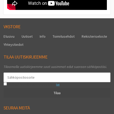
VKSTORE
Etusivu
Uutiset
Info
Toimitusehdot
Rekisteriseloste
Yhteystiedot
TILAA UUTISKIRJEEMME
Tilaamalla uutiskirjeemme saat uusimmat edut suoraan sähköpostiisi.
Hyväksyn henkilötietojen tallentamisen (
lue
)
Tilaa
SEURAA MEITÄ