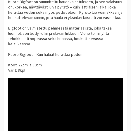
Kuore Bigfoot on suunniteltu hauenkalastukseen, ja sen salaisuus
on, korkea, näyttävästi uiva pyrstö – kuin jättiläisen jalka, joka
herättää veden sekä myös pedot eloon. Pyrstö luo voimakkaan ja
houkuttelevan uinnin, jota hauki ei yksinkertaisesti voi vastustaa.
Bigfoot on valmistettu pehmeästä materiaalista, joka takaa
luonnollisen body rollin ja elävän liikkeen. Viehe toimii yhtä
tehokkaasti nopeassa sekä hitaassa, houkuttelevassa
kelauksessa.
Kuore Bigfoot – Kun haluat herättää pedon.
Koot: 22cm ja 30cm
Värit: 8kpl