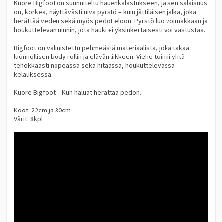
Kuore Bigfoot on suunniteltu hauenkalastukseen, ja sen salaisuus
on, korkea, näyttävästi uiva pyrstö – kuin jättiläisen jalka, joka
herättää veden sekä myös pedot eloon. Pyrstö luo voimakkaan ja
houkuttelevan uinnin, jota hauki ei yksinkertaisesti voi vastustaa.
Bigfoot on valmistettu pehmeästä materiaalista, joka takaa
luonnollisen body rollin ja elävän liikkeen. Viehe toimii yhtä
tehokkaasti nopeassa sekä hitaassa, houkuttelevassa
kelauksessa.
Kuore Bigfoot – Kun haluat herättää pedon.
Koot: 22cm ja 30cm
Värit: 8kpl