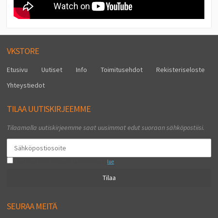
VKSTORE
Etusivu
Uutiset
Info
Toimitusehdot
Rekisteriseloste
Yhteystiedot
TILAA UUTISKIRJEEMME
Tilaamalla uutiskirjeemme saat uusimmat edut suoraan sähköpostiisi.
Hyväksyn henkilötietojen tallentamisen (
lue
)
Tilaa
SEURAA MEITÄ