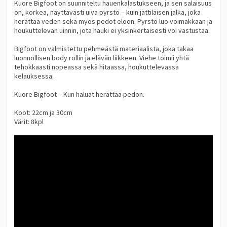
Kuore Bigfoot on suunniteltu hauenkalastukseen, ja sen salaisuus
on, korkea, näyttävästi uiva pyrstö – kuin jättiläisen jalka, joka
herättää veden sekä myös pedot eloon. Pyrstö luo voimakkaan ja
houkuttelevan uinnin, jota hauki ei yksinkertaisesti voi vastustaa.
Bigfoot on valmistettu pehmeästä materiaalista, joka takaa
luonnollisen body rollin ja elävän liikkeen. Viehe toimii yhtä
tehokkaasti nopeassa sekä hitaassa, houkuttelevassa
kelauksessa.
Kuore Bigfoot – Kun haluat herättää pedon.
Koot: 22cm ja 30cm
Värit: 8kpl