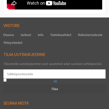
VKSTORE
Etusivu
Uutiset
Info
Toimitusehdot
Rekisteriseloste
Yhteystiedot
TILAA UUTISKIRJEEMME
Tilaamalla uutiskirjeemme saat uusimmat edut suoraan sähköpostiisi.
Hyväksyn henkilötietojen tallentamisen (
lue
)
Tilaa
SEURAA MEITÄ