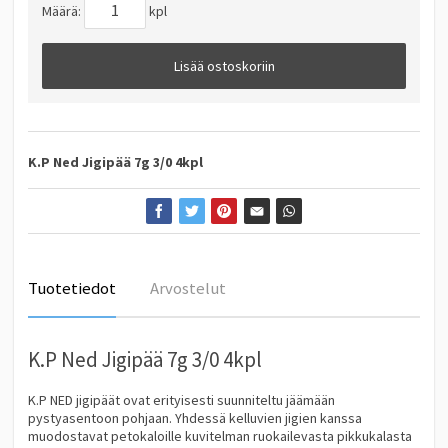
Määrä:
kpl
Lisää ostoskoriin
K.P Ned Jigipää 7g 3/0 4kpl
Tuotetiedot
Arvostelut
K.P Ned Jigipää 7g 3/0 4kpl
K.P NED jigipäät ovat erityisesti suunniteltu jäämään
pystyasentoon pohjaan. Yhdessä kelluvien jigien kanssa
muodostavat petokaloille kuvitelman ruokailevasta pikkukalasta