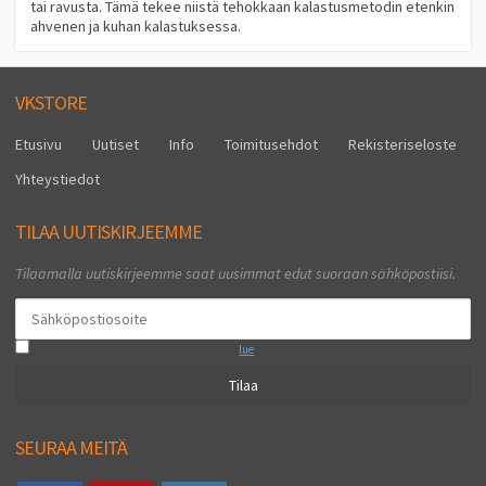
tai ravusta. Tämä tekee niistä tehokkaan kalastusmetodin etenkin
ahvenen ja kuhan kalastuksessa.
VKSTORE
Etusivu
Uutiset
Info
Toimitusehdot
Rekisteriseloste
Yhteystiedot
TILAA UUTISKIRJEEMME
Tilaamalla uutiskirjeemme saat uusimmat edut suoraan sähköpostiisi.
Hyväksyn henkilötietojen tallentamisen (
lue
)
Tilaa
SEURAA MEITÄ