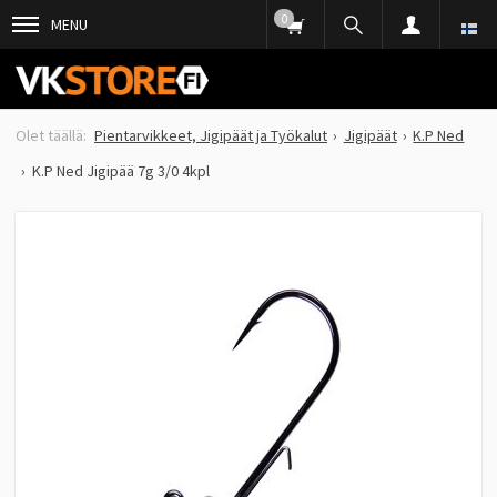
0
MENU
Pientarvikkeet, Jigipäät ja Työkalut
Jigipäät
K.P Ned
K.P Ned Jigipää 7g 3/0 4kpl