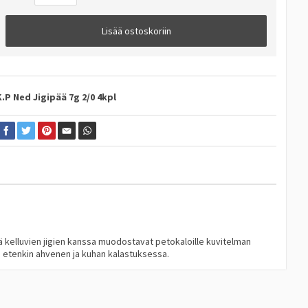
Lisää ostoskoriin
K.P Ned Jigipää 7g 2/0 4kpl
ä kelluvien jigien kanssa muodostavat petokaloille kuvitelman
n etenkin ahvenen ja kuhan kalastuksessa.