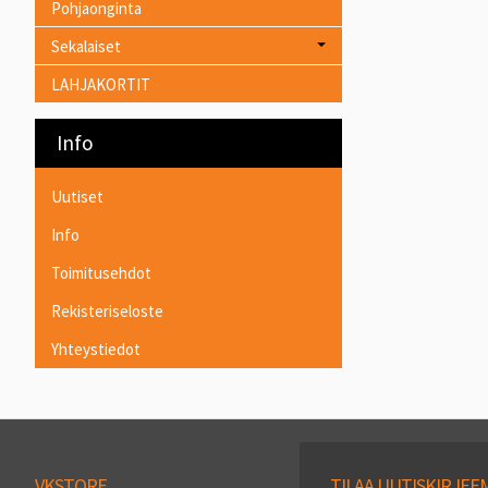
Pohjaonginta
Sekalaiset
LAHJAKORTIT
Info
Uutiset
Info
Toimitusehdot
Rekisteriseloste
Yhteystiedot
VKSTORE
TILAA UUTISKIRJE