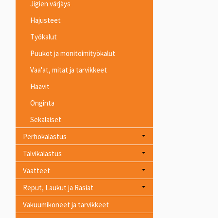
Jigien värjäys
Hajusteet
Työkalut
Puukot ja monitoimityökalut
Vaa'at, mitat ja tarvikkeet
Haavit
Onginta
Sekalaiset
Perhokalastus
Talvikalastus
Vaatteet
Reput, Laukut ja Rasiat
Vakuumikoneet ja tarvikkeet