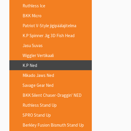
Ruthless Ice
BKK Micro
Patriot V-Style jigipäälajitelma
K.P Spinner Jig 3D Fish Head
Jasu Suvas
Wiggler Vertikaali
K.P Ned
Mikado Jaws Ned
Savage Gear Ned
BKK Silent Chaser-Draggin' NED
Ruthless Stand Up
SPRO Stand Up
Berkley Fusion Bismuth Stand Up