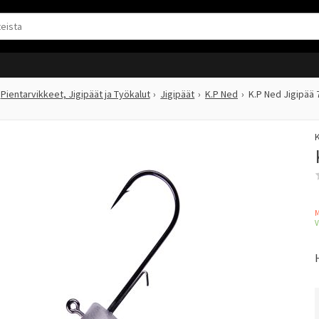
Pientarvikkeet, Jigipäät ja Työkalut
Jigipäät
K.P Ned
K.P Ned Jigipää 
K
M