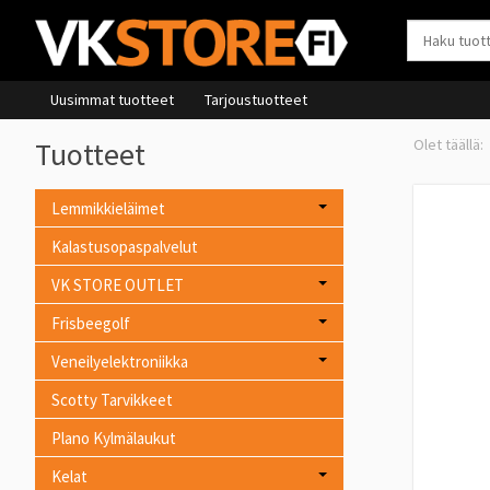
Uusimmat tuotteet
Tarjoustuotteet
Tuotteet
Lemmikkieläimet
Kalastusopaspalvelut
VK STORE OUTLET
Frisbeegolf
Veneilyelektroniikka
Scotty Tarvikkeet
Plano Kylmälaukut
Kelat