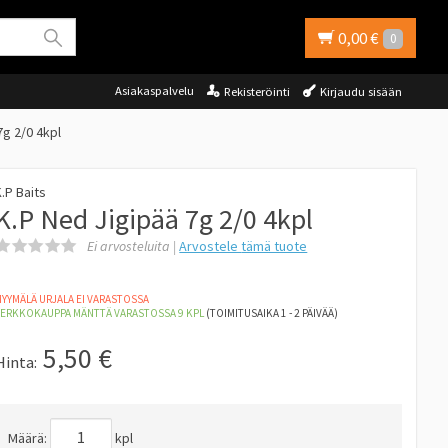
0,00 €
0
Asiakaspalvelu
Rekisteröinti
Kirjaudu sisään
7g 2/0 4kpl
.P Baits
K.P Ned Jigipää 7g 2/0 4kpl
Ei arvosteluita |
Arvostele
tämä tuote
YYMÄLÄ URJALA EI VARASTOSSA
VERKKOKAUPPA MÄNTTÄ
VARASTOSSA 9
KPL
(TOIMITUSAIKA 1 - 2 PÄIVÄÄ)
5,50
€
Hinta:
Määrä:
kpl