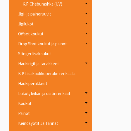
K.P Cheburashka (UV)
Jigi- ja painoruuvit
Jigilukot
Offset koukut
Drop Shot koukut ja painot
Stinger lisäkoukut
Haukirigit ja tarvikkeet
K.P Lisäkoukkuperuke renkaalla
Haukiperukkeet
Lukot, leikari ja uistinrenkaat
Koukut
Painot
Keinosyötit Ja Tahnat