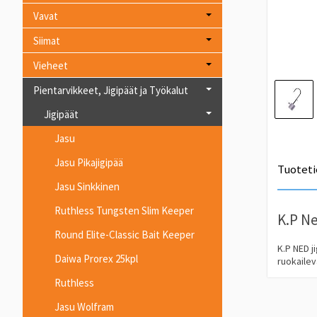
Vavat
Siimat
Vieheet
Pientarvikkeet, Jigipäät ja Työkalut
Jigipäät
Jasu
Jasu Pikajigipää
Tuoteti
Jasu Sinkkinen
Ruthless Tungsten Slim Keeper
K.P Ne
Round Elite-Classic Bait Keeper
K.P NED j
Daiwa Prorex 25kpl
ruokailev
Ruthless
Jasu Wolfram