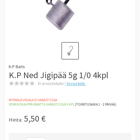
K.P Baits
K.P Ned Jigipää 5g 1/0 4kpl
Ei arvosteluita |
Arvostele
MYYMÄLÄ URJALA EI VARASTOSSA
VERKKOKAUPPA MÄNTTÄ
VARASTOSSA 9
KPL
(TOIMITUSAIKA 1 - 2 PÄIVÄÄ)
5,50
€
Hinta: