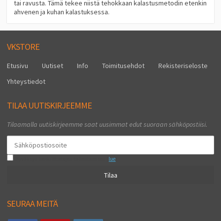
tai ravusta. Tämä tekee niistä tehokkaan kalastusmetodin etenkin
ahvenen ja kuhan kalastuksessa.
VKSTORE
Etusivu
Uutiset
Info
Toimitusehdot
Rekisteriseloste
Yhteystiedot
TILAA UUTISKIRJEEMME
Tilaamalla uutiskirjeemme saat uusimmat edut suoraan sähköpostiisi.
Hyväksyn henkilötietojen tallentamisen (
lue
)
Tilaa
SEURAA MEITÄ