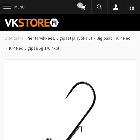
0
MENU
Pientarvikkeet, Jigipäät ja Työkalut
Jigipäät
K.P Ned
K.P Ned Jigipää 5g 1/0 4kpl