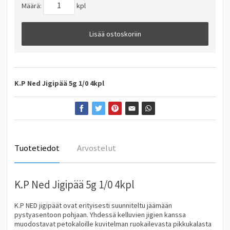
Määrä:
kpl
Lisää ostoskoriin
K.P Ned Jigipää 5g 1/0 4kpl
Tuotetiedot
Arvostelut
K.P Ned Jigipää 5g 1/0 4kpl
K.P NED jigipäät ovat erityisesti suunniteltu jäämään
pystyasentoon pohjaan. Yhdessä kelluvien jigien kanssa
muodostavat petokaloille kuvitelman ruokailevasta pikkukalasta