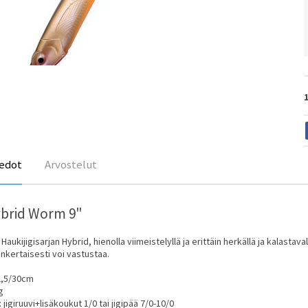
edot
Arvostelut
ybrid Worm 9"
 Haukijigisarjan Hybrid, hienolla viimeistelyllä ja erittäin herkällä ja kalasta
inkertaisesti voi vastustaa.
2,5/30cm
g
jigiruuvi+lisäkoukut 1/0 tai jigipää 7/0-10/0