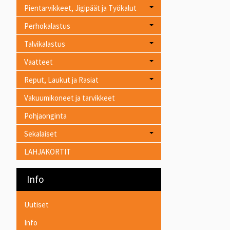
Pientarvikkeet, Jigipäät ja Työkalut
Perhokalastus
Talvikalastus
Vaatteet
Reput, Laukut ja Rasiat
Vakuumikoneet ja tarvikkeet
Pohjaonginta
Sekalaiset
LAHJAKORTIT
Info
Uutiset
Info