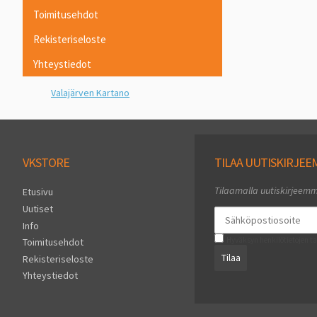
Toimitusehdot
Rekisteriseloste
Yhteystiedot
Valajärven Kartano
VKSTORE
TILAA UUTISKIRJE
Tilaamalla uutiskirjeem
Etusivu
Uutiset
Info
Hyväksyn henkilötietojen ta
Toimitusehdot
Tilaa
Rekisteriseloste
Yhteystiedot