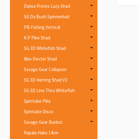
Daiwa Prorex Lazy Shad
SG Da Bush Spinnerbait
PB Fishing Vertical
K.P Pike Shad
SG 3D Whitefish Shad
Illex Dexter Shad
Savage Gear Collapser
SG 3D Herring Shad V2
SG 3D Line Thru Whitefish
Spintube Pike
Spintube Disco
Savage Gear Burbot
Rapala Haku 14cm