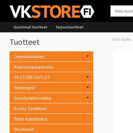
Uusimmat tuotteet
Tarjoustuotteet
Tuotteet
Lemmikkieläimet
Kalastusopaspalvelut
VK STORE OUTLET
Frisbeegolf
Veneilyelektroniikka
Scotty Tarvikkeet
Plano Kylmälaukut
Virvelisetit