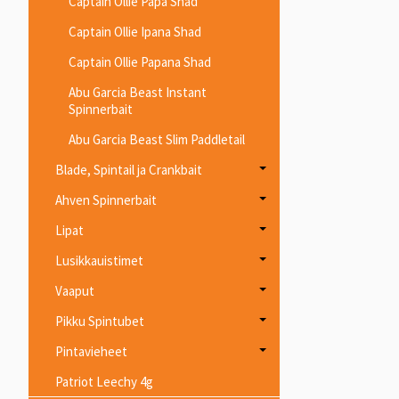
Captain Ollie Papa Shad
Captain Ollie Ipana Shad
Captain Ollie Papana Shad
Abu Garcia Beast Instant
Spinnerbait
Abu Garcia Beast Slim Paddletail
Blade, Spintail ja Crankbait
Ahven Spinnerbait
Lipat
Lusikkauistimet
Vaaput
Pikku Spintubet
Pintavieheet
Patriot Leechy 4g