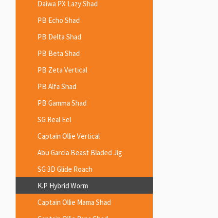
Daiwa PX Lazy Shad
PB Echo Shad
PB Delta Shad
PB Beta Shad
PB Zeta Vertical
PB Alfa Shad
PB Gamma Shad
SG Real Eel
Captain Ollie Vertical
Abu Garcia Beast Bladed Jig
SG 3D Glide Roach
K.P Hybrid Worm
Captain Ollie Mama Shad