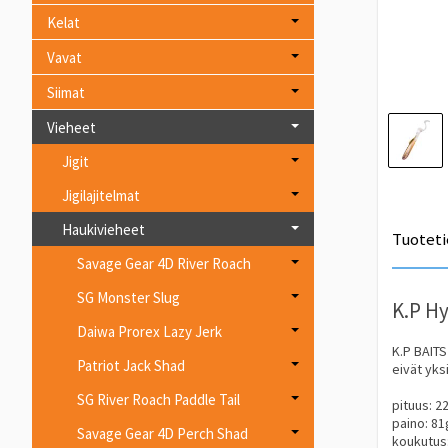
Kelat
Vavat
Siimat
Vieheet
Jigit
Jigilajitelmat
Haukivieheet
Tuoteti
Savage Gear 4D River Roach
SG Monster Slug
K.P H
Daiwa Prorex Lazy Jerk
K.P BAITS
Patriot Jack Shad
eivät yks
SG River Roach Paddle Tail
pituus: 2
paino: 81
Savage Gear 4D Perch Shad
koukutus: 