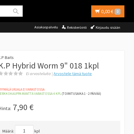
0,00 €
0
Asiakaspalvelu
Rekisteröinti
Kirjaudu sisään
.P Baits
K.P Hybrid Worm 9" 018 1kpl
Ei arvosteluita |
Arvostele
tämä tuote
YYMÄLÄ URJALA EI VARASTOSSA
VERKKOKAUPPA MÄNTTÄ
VARASTOSSA 4
KPL
(TOIMITUSAIKA 1 - 2 PÄIVÄÄ)
7,90
€
Hinta:
Määrä:
kpl