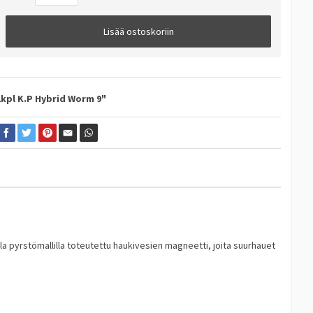
Lisää ostoskoriin
1kpl K.P Hybrid Worm 9"
valla pyrstömallilla toteutettu haukivesien magneetti, joita suurhauet