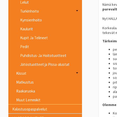
Lelut
Nämä kevy
purevalt
Turkinhoito
Nyt HALLA
Kynsienhoito
Korkealaa
Kaulurit
tekevät n
Kupit Ja Telineet
Tärkeim
Pedit
pe
lä
Puhdistus-Ja Hoitotuotteet
su
si
Jätöstuotteet ja Pissa-alustat
to
jo
Kissat
so
Matkustus
pi
ri
Raakaruoka
al
pa
Muut Lemmikit
Olemme 
Kalastusopaspalvelut
Ko