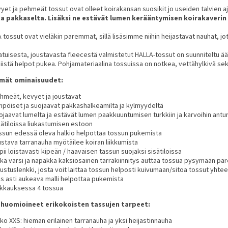
et ja pehmeät tossut ovat olleet koirakansan suosikit jo useiden talvien aja
a pakkaselta. Lisäksi ne estävät lumen kerääntymisen koirakaverin 
 tossut ovat vieläkin paremmat, sillä lisäsimme niihin heijastavat nauhat, jot
tuisesta, joustavasta fleecestä valmistetut HALLA-tossut on suunniteltu ääri
iistä helpot pukea. Pohjamateriaalina tossuissa on notkea, vettähylkivä se
mät ominaisuudet:
hmeät, kevyet ja joustavat
mpöiset ja suojaavat pakkashalkeamilta ja kylmyydeltä
ojaavat lumelta ja estävät lumen paakkuuntumisen turkkiin ja karvoihin antu
sätiloissa liukastumisen estoon
ssun edessä oleva halkio helpottaa tossun pukemista
ustava tarranauha myötäilee koiran liikkumista
pii loistavasti kipeän / haavaisen tassun suojaksi sisätiloissa
tkä varsi ja napakka kaksiosainen tarrakiinnitys auttaa tossua pysymään pa
pustuslenkki, josta voit laittaa tossun helposti kuivumaan/sitoa tossut yhte
as asti aukeava malli helpottaa pukemista
kkauksessa 4 tossua
huomioineet erikokoisten tassujen tarpeet:
ko XXS: hieman erilainen tarranauha ja yksi heijastinnauha