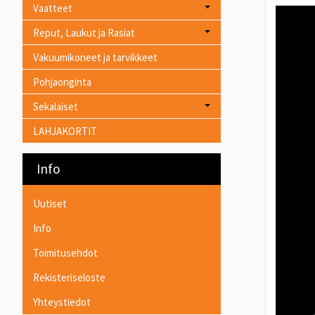
Vaatteet
Reput, Laukut ja Rasiat
Vakuumikoneet ja tarvikkeet
Pohjaonginta
Sekalaiset
LAHJAKORTIT
Info
Uutiset
Info
Toimitusehdot
Rekisteriseloste
Yhteystiedot