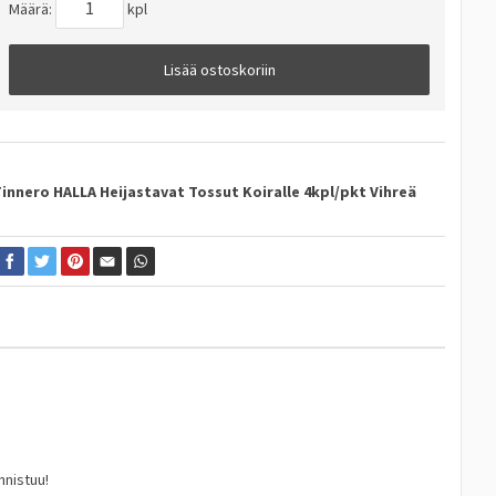
Määrä:
kpl
Lisää ostoskoriin
Finnero HALLA Heijastavat Tossut Koiralle 4kpl/pkt Vihreä
nnistuu!