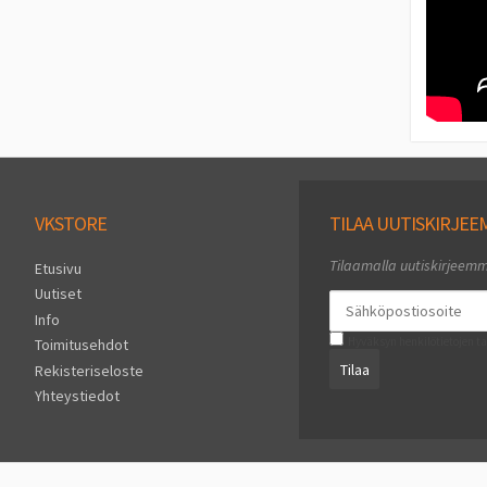
VKSTORE
TILAA UUTISKIRJE
Tilaamalla uutiskirjeem
Etusivu
Uutiset
Info
Hyväksyn henkilötietojen ta
Toimitusehdot
Tilaa
Rekisteriseloste
Yhteystiedot