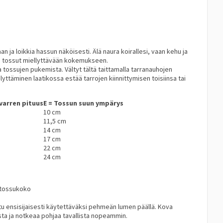
n ja loikkia hassun näköisesti. Älä naura koirallesi, vaan kehu ja
tää tossut miellyttävään kokemukseen.
 tossujen pukemista. Vältyt tältä taittamalla tarranauhojen
lyttäminen laatikossa estää tarrojen kiinnittymisen toisiinsa tai
varren pituus
E = Tossun suun ympärys
10 cm
11,5 cm
14 cm
17 cm
22 cm
24 cm
i tossukoko
u ensisijaisesti käytettäväksi pehmeän lumen päällä. Kova
asta ja notkeaa pohjaa tavallista nopeammin.