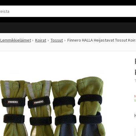
Lemmikkieläimet
Koirat
Tossut
Finnero HALLA Heijastavat Tossut Koira
M