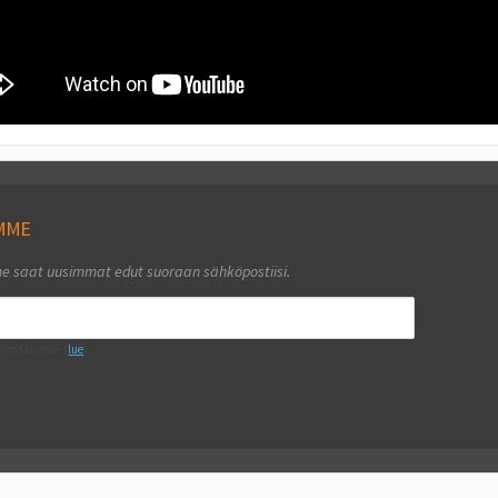
EMME
me saat uusimmat edut suoraan sähköpostiisi.
llentamisen (
lue
)