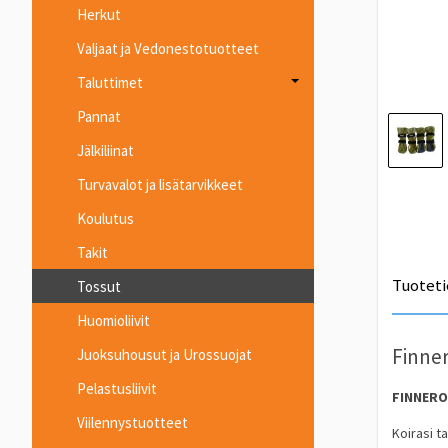
Herkut
Valjaat ja Vedonestotuotteet
Taluttimet
Pannat
Jälkiliinat
Turvavalot ja lisätarvikkeet
Koulutus
Takit
Tuoteti
Tossut
Huomioliivit
Finner
Juoksuhousut ja Urossuojat
Pelastusliivit
FINNERO 
Viilennystuotteet
Koirasi t