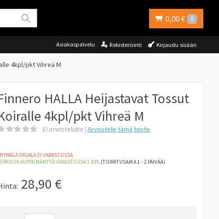
0,00 €
0
Asiakaspalvelu
Rekisteröinti
Kirjaudu sisään
lle 4kpl/pkt Vihreä M
Finnero HALLA Heijastavat Tossut
Koiralle 4kpl/pkt Vihreä M
Ei arvosteluita |
Arvostele
tämä tuote
YYMÄLÄ URJALA EI VARASTOSSA
VERKKOKAUPPA MÄNTTÄ
VARASTOSSA 1
KPL
(TOIMITUSAIKA 1 - 2 PÄIVÄÄ)
28,90
€
Hinta: