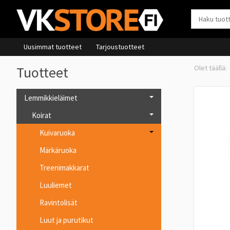
Uusimmat tuotteet
Tarjoustuotteet
Tuotteet
Lemmikkieläimet
Koirat
Kuivaruoka
Märkäruoka
Treenimakkarat
Luuliemet
Ravintolisät
Luut ja purutikut