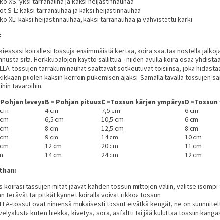
ko XS: yksi tarranauha ja kaksi heijastinnauhaa
ot S-L: kaksi tarranauhaa ja kaksi heijastinnauhaa
ko XL: kaksi heijastinnauhaa, kaksi tarranauhaa ja vahvistettu kärki
:
kiessasi koirallesi tossuja ensimmäistä kertaa, koira saattaa nostella jalkojaa
nnusta sitä. Herkkupalojen käyttö sallittua - niiden avulla koira osaa yhdis
LLA-tossujen tarrakuminauhat saattavat sotkeutuvat toisiinsa, joka hidastaa
ikikkään puolen kaksin kerroin pukemisen ajaksi. Samalla tavalla tossujen säi
ihin tavaroihin.
 Pohjan leveys
B = Pohjan pituus
C =Tossun kärjen ympärys
D =Tossun 
 cm
4 cm
7,5 cm
6 cm
 cm
6,5 cm
10,5 cm
6 cm
 cm
8 cm
12,5 cm
8 cm
 cm
9 cm
14 cm
10 cm
 cm
12 cm
20 cm
11 cm
m
14 cm
24 cm
12 cm
than:
s koirasi tassujen mitat jäävät kahden tossun mittojen väliin, valitse isomp
ian terävät tai pitkät kynnet koiralla voivat rikkoa tossun
LLA-tossut ovat nimensä mukaisesti tossut eivätkä kengät, ne on suunnitelt
velyalusta kuten hiekka, kivetys, sora, asfaltti tai jää kuluttaa tossun kang