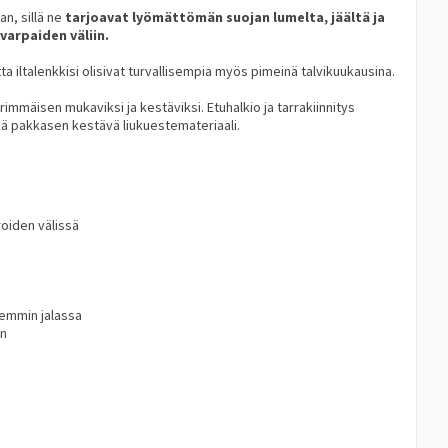
n, sillä ne
tarjoavat lyömättömän suojan lumelta, jäältä ja
varpaiden väliin.
ta iltalenkkisi olisivat turvallisempia myös pimeinä talvikuukausina.
mmäisen mukaviksi ja kestäviksi. Etuhalkio ja tarrakiinnitys
kä pakkasen kestävä liukuestemateriaali.
roiden välissä
remmin jalassa
en