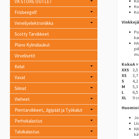
Ko
VK STORE OUTLET
Ko
Frisbeegolf
Ko
Vinkkejä
Veneilyelektroniikka
Pu
Scotty Tarvikkeet
ka
HA
Plano Kylmälaukut
pi
mu
Virvelisetit
Koko
A =
Kelat
XXS
3,5
XS
3,7
Vavat
S
4,2
M
5,3
Siimat
L
6,5
XL
9 c
Vieheet
Huomioi
Pientarvikkeet, Jigipäät ja Työkalut
Jo
Perhokalastus
Li
HA
Talvikalastus
kä