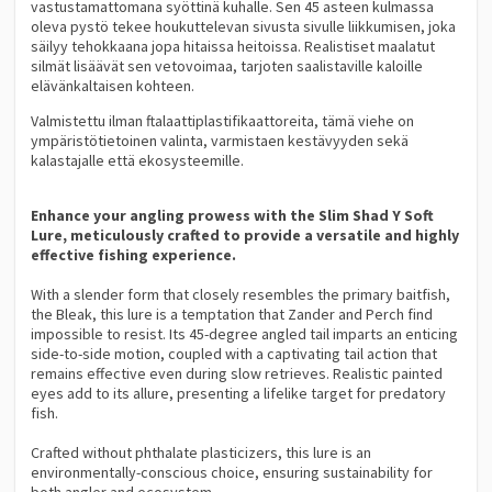
vastustamattomana syöttinä kuhalle. Sen 45 asteen kulmassa
oleva pystö tekee houkuttelevan sivusta sivulle liikkumisen, joka
säilyy tehokkaana jopa hitaissa heitoissa. Realistiset maalatut
silmät lisäävät sen vetovoimaa, tarjoten saalistaville kaloille
elävänkaltaisen kohteen.
Valmistettu ilman ftalaattiplastifikaattoreita, tämä viehe on
ympäristötietoinen valinta, varmistaen kestävyyden sekä
kalastajalle että ekosysteemille.
Enhance your angling prowess with the Slim Shad Y Soft
Lure, meticulously crafted to provide a versatile and highly
effective fishing experience.
With a slender form that closely resembles the primary baitfish,
the Bleak, this lure is a temptation that Zander and Perch find
impossible to resist. Its 45-degree angled tail imparts an enticing
side-to-side motion, coupled with a captivating tail action that
remains effective even during slow retrieves. Realistic painted
eyes add to its allure, presenting a lifelike target for predatory
fish.
Crafted without phthalate plasticizers, this lure is an
environmentally-conscious choice, ensuring sustainability for
both angler and ecosystem.