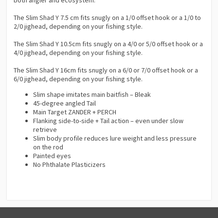
The Slim Shad Y 7.5 cm fits snugly on a 1/0 offset hook or a 1/0 to
2/0 jighead, depending on your fishing style.
The Slim Shad Y 10.5cm fits snugly on a 4/0 or 5/0 offset hook or a
4/0 jighead, depending on your fishing style.
The Slim Shad Y 16cm fits snugly on a 6/0 or 7/0 offset hook or a
6/0 jighead, depending on your fishing style.
Slim shape imitates main baitfish – Bleak
45-degree angled Tail
Main Target ZANDER + PERCH
Flanking side-to-side + Tail action – even under slow
retrieve
Slim body profile reduces lure weight and less pressure
on the rod
Painted eyes
No Phthalate Plasticizers