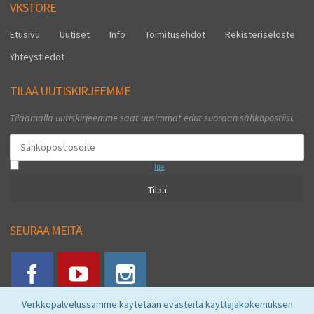
VKSTORE
Etusivu
Uutiset
Info
Toimitusehdot
Rekisteriseloste
Yhteystiedot
TILAA UUTISKIRJEEMME
Tilaamalla uutiskirjeemme saat uusimmat edut suoraan sähköpostiisi.
Hyväksyn henkilötietojen tallentamisen (
lue
)
Tilaa
SEURAA MEITÄ
Verkkopalvelussamme käytetään evästeitä käyttäjäkokemuksen