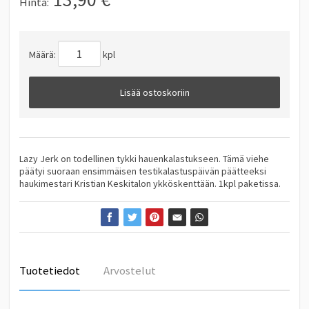
Hinta:
Määrä:
kpl
Lisää ostoskoriin
Lazy Jerk on todellinen tykki hauenkalastukseen. Tämä viehe
päätyi suoraan ensimmäisen testikalastuspäivän päätteeksi
haukimestari Kristian Keskitalon ykköskenttään. 1kpl paketissa.
Tuotetiedot
Arvostelut