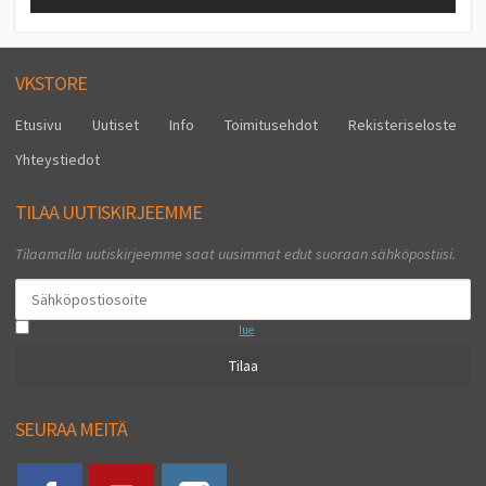
VKSTORE
Etusivu
Uutiset
Info
Toimitusehdot
Rekisteriseloste
Yhteystiedot
TILAA UUTISKIRJEEMME
Tilaamalla uutiskirjeemme saat uusimmat edut suoraan sähköpostiisi.
Hyväksyn henkilötietojen tallentamisen (
lue
)
Tilaa
SEURAA MEITÄ