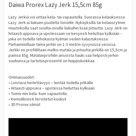
Daiwa Prorex Lazy Jerk 15,5cm 85g
Lazy Jerkiä voi uittaa kela- tai vapauitolla. Suorassa kelauksessa
Lazy Jerk ui liukuen puolelta toiselle. Nykäyksillä tai kelausrytmin
muutoksilla saat sivulta-sivulle liukuihin lisää pituutta. Lazy Jerk on
hitaasti uppoava ja upotessaan se kevyesti heiluttaa kylkiään –
joka on todella tehokasta kylmän veden kalastuksessa.
Parhaimmillaan tämä jerkki on 1-3 metrin syvyisissä vesissä.
Jerkki on profiililtaan melko matala ja pituutta jerkillä on 15,5cm ja
painoa 85g. Matalanprofiilin ansiosta hauki saa helposti jerkin
suuhunsa ja tartutusprosentti on huippuluokkaa.
Ominaisuudet:
• Loistava heitettävyys – lentää todella pitkälle
• Hitaasti uppoava – upotessa heiluttaa kylkiään
• Toimii niin kela- kuin vapauitolla
• Kemiallisesti teroitetut koukut
• 3D Prorex silmät