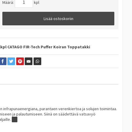
Määrä:
kpl
Lisää ostoskoriin
1kpl CATAGO FIR-Tech Puffer Koiran Toppatakki
in infrapunaenergiana, parantaen verenkiertoa ja solujen toimintaa.
ämiseen ja palautumiseen. Siinä on säädettävä vatsavyö
jaille.