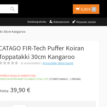
0,00 €
0
Asiakaspalvelu
Rekisteröinti
Kirjaudu sisään
kki 30cm Kangaroo
CATAGO FIR-Tech Puffer Koiran
Toppatakki 30cm Kangaroo
Ei arvosteluita |
Arvostele
tämä tuote
YYMÄLÄ URJALA EI VARASTOSSA
VERKKOKAUPPA MÄNTTÄ
VARASTOSSA 1
KPL
(TOIMITUSAIKA 1 - 2 PÄIVÄÄ)
39,90
€
Hinta: