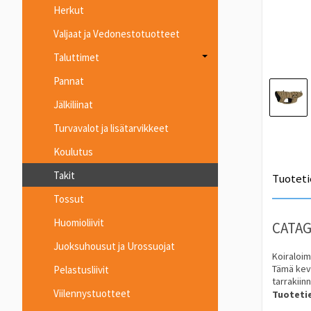
Herkut
Valjaat ja Vedonestotuotteet
Taluttimet
Pannat
Jälkiliinat
Turvavalot ja lisätarvikkeet
Koulutus
Takit
Tuoteti
Tossut
Huomioliivit
CATAG
Juoksuhousut ja Urossuojat
Koiraloim
Tämä kevy
Pelastusliivit
tarrakiin
Viilennystuotteet
Tuoteti