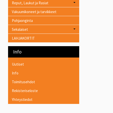
Reput, Laukut ja Rasiat
Vakuumikoneet ja tarvikkeet
Pohjaonginta
Sekalaiset
LAHJAKORTIT
Info
Uutiset
Info
Toimitusehdot
Rekisteriseloste
Yhteystiedot