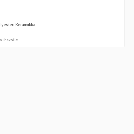
ä
Polyesteri-Keramiikka
 lihaksille.