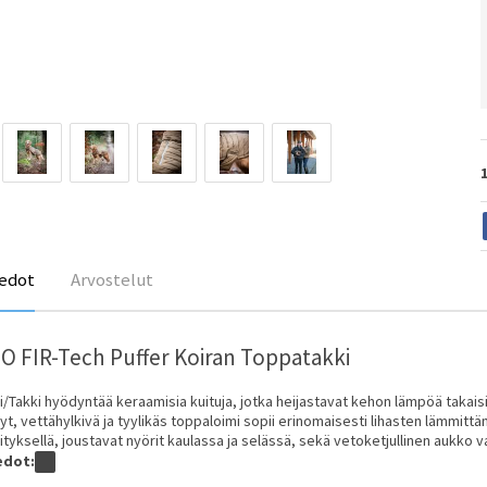
edot
Arvostelut
O FIR-Tech Puffer Koiran Toppatakki
i/Takki hyödyntää keraamisia kuituja, jotka heijastavat kehon lämpöä takais
t, vettähylkivä ja tyylikäs toppaloimi sopii erinomaisesti lihasten lämmitt
nityksellä, joustavat nyörit kaulassa ja selässä, sekä vetoketjullinen aukko val
edot: