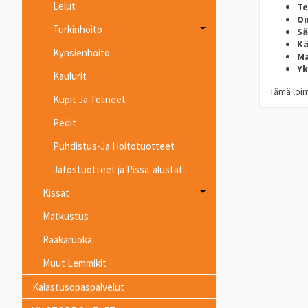
Lelut
Te
Om
Turkinhoito
Sä
Kä
Kynsienhoito
Ma
Yk
Kaulurit
Tämä loim
Kupit Ja Telineet
Pedit
Puhdistus-Ja Hoitotuotteet
Jätöstuotteet ja Pissa-alustat
Kissat
Matkustus
Raakaruoka
Muut Lemmikit
Kalastusopaspalvelut