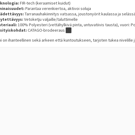
knologia:
FIR-tech (keraamiset kuidut)
inaisuudet:
Parantaa verenkiertoa, aktivoi soluja
ädettävyys:
Tarranauhakiinnitys vatsassa, joustonyörit kaulassa ja seläss
ytettävyys:
Vetoketju valjaille/taluttimelle
teriaali:
100% Polyesteri (vettähylkivä pinta, untuvatiivis tausta), vuori: 
sityiskohdat:
CATAGO-brodeeraus
i on ihanteellinen sekä arkeen että kuntoutukseen, tarjoten tukea nivelille ja