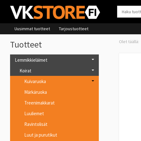
Uusimmat tuotteet
Tarjoustuotteet
Tuotteet
Lemmikkieläimet
Koirat
Kuivaruoka
Märkäruoka
Treenimakkarat
Luuliemet
Ravintolisät
Luut ja purutikut