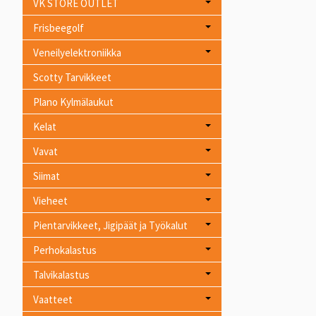
VK STORE OUTLET
Frisbeegolf
Veneilyelektroniikka
Scotty Tarvikkeet
Plano Kylmälaukut
Kelat
Vavat
Siimat
Vieheet
Pientarvikkeet, Jigipäät ja Työkalut
Perhokalastus
Talvikalastus
Vaatteet