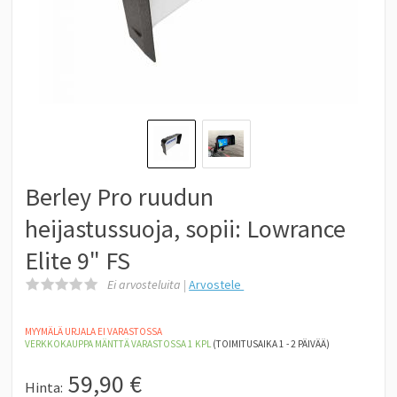
Berley Pro ruudun
heijastussuoja, sopii: Lowrance
Elite 9" FS
Ei arvosteluita |
Arvostele
MYYMÄLÄ URJALA EI VARASTOSSA
VERKKOKAUPPA MÄNTTÄ
VARASTOSSA 1
KPL
(TOIMITUSAIKA 1 - 2 PÄIVÄÄ)
59,90
€
Hinta: