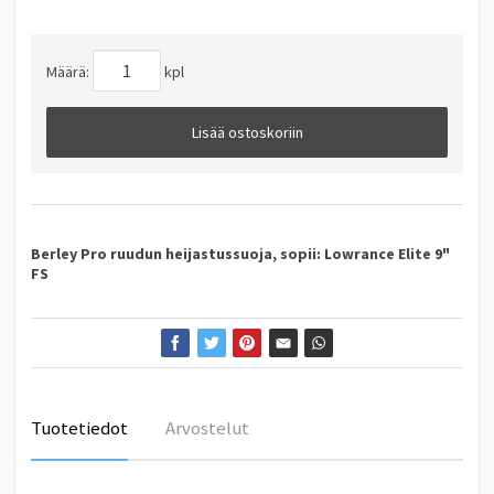
Määrä:
kpl
Lisää ostoskoriin
Berley Pro ruudun heijastussuoja, sopii: Lowrance Elite 9"
FS
Tuotetiedot
Arvostelut