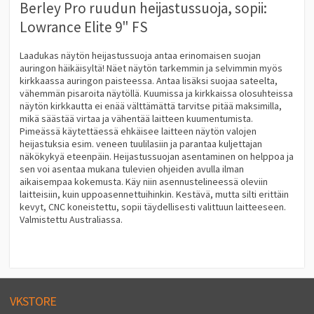
Berley Pro ruudun heijastussuoja, sopii:
Lowrance Elite 9" FS
Laadukas näytön heijastussuoja antaa erinomaisen suojan
auringon häikäisyltä! Näet näytön tarkemmin ja selvimmin myös
kirkkaassa auringon paisteessa. Antaa lisäksi suojaa sateelta,
vähemmän pisaroita näytöllä. Kuumissa ja kirkkaissa olosuhteissa
näytön kirkkautta ei enää välttämättä tarvitse pitää maksimilla,
mikä säästää virtaa ja vähentää laitteen kuumentumista.
Pimeässä käytettäessä ehkäisee laitteen näytön valojen
heijastuksia esim. veneen tuulilasiin ja parantaa kuljettajan
näkökykyä eteenpäin. Heijastussuojan asentaminen on helppoa ja
sen voi asentaa mukana tulevien ohjeiden avulla ilman
aikaisempaa kokemusta. Käy niin asennustelineessä oleviin
laitteisiin, kuin uppoasennettuihinkin. Kestävä, mutta silti erittäin
kevyt, CNC koneistettu, sopii täydellisesti valittuun laitteeseen.
Valmistettu Australiassa.
VKSTORE