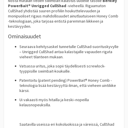
Nosta matalan veden swimbait-kalastus uudelle tasolle
Berkley
PowerBait® Unrigged CullShad
-vieheellä. Rigaamaton
CullShad yhdistää suuren profiilin houkuttelevuuden ja
monipuoliset rigaus mahdollisuudet ainutlaatuiseen Honey Comb
-teknologiaan, joka tarjoaa entistä paremman liikkeen ja
kestävyyden.
Ominaisuudet
Seuraava kehitysaskel tunnetulle CullShad-suorituskyvylle
– Unrigged CullShad antaa kalastajalle vapauden rigata
vieheet tilanteen mukaan.
Vatsassa uritus, joka sopii täydellisesti screwlock-
tyyppisille swimbait-koukuille.
Patentoitu (patent pending) PowerBait® Honey Comb -
teknologia lisää kestävyyttä ilman, että vieheen uintiliike
kärsii.
Ui vakaasti myös hitailla ja keski–nopeilla
kelausnopeuksilla.
Saatavilla useissa eri kokoluokissa ja väreissä, CullShad