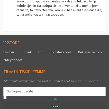
soveltuu monipuolisesti erilaisiin kalastustekniikoihin ja
kohdelajeihin. Kalastitpa sitten ahventa tai taimenta joen
rannalta, tai tavoittelit haukea ja kuhaa avarilla järvenselillä,
tämä viehe vastaa haasteeseen.
VKSTORE
Etusivu
Uutiset
Info
Toimitusehdot
Rekisteriseloste
Yhteystiedot
TILAA UUTISKIRJEEMME
Tilaamalla uutiskirjeemme saat uusimmat edut suoraan sähköpostiisi.
Hyväksyn henkilötietojen tallentamisen (
lue
)
Tilaa