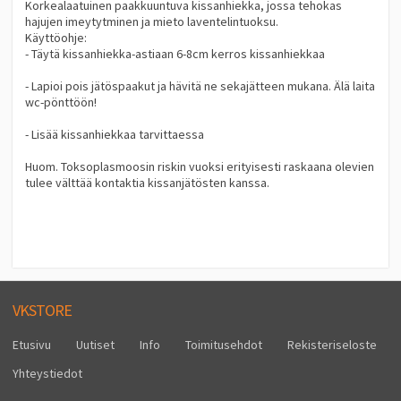
Korkealaatuinen paakkuuntuva kissanhiekka, jossa tehokas
hajujen imeytytminen ja mieto laventelintuoksu.
Käyttöohje:
- Täytä kissanhiekka-astiaan 6-8cm kerros kissanhiekkaa
- Lapioi pois jätöspaakut ja hävitä ne sekajätteen mukana. Älä laita
wc-pönttöön!
- Lisää kissanhiekkaa tarvittaessa
Huom. Toksoplasmoosin riskin vuoksi erityisesti raskaana olevien
tulee välttää kontaktia kissanjätösten kanssa.
VKSTORE
Etusivu
Uutiset
Info
Toimitusehdot
Rekisteriseloste
Yhteystiedot