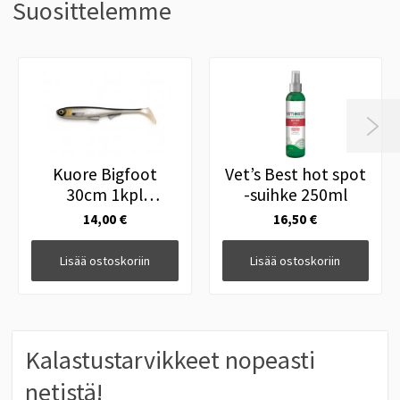
Suosittelemme

Kuore Bigfoot
Vet’s Best hot spot
30cm 1kpl
-suihke 250ml
Headlight
14,00 €
16,50 €
Lisää ostoskoriin
Lisää ostoskoriin
Kalastustarvikkeet nopeasti
netistä!