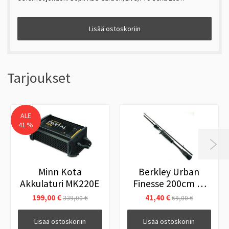
Lisää ostoskoriin
Tarjoukset
ALE
41 %

Minn Kota
Berkley Urban
Akkulaturi MK220E
Finesse 200cm 3-
14g Hyrräkelavapa
199,00 €
41,40 €
339,00 €
69,00 €
Lisää ostoskoriin
Lisää ostoskoriin