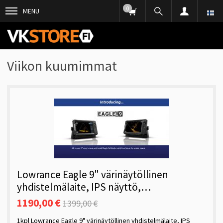
0
MENU
Viikon kuumimmat
Lowrance Eagle 9" värinäytöllinen
yhdistelmälaite, IPS näyttö,
CHIRP/DS/Live FWD/DOWN, Eagle EYE -
1190,00 €
1399,00 €
anturi
1kpl Lowrance Eagle 9" värinäytöllinen yhdistelmälaite, IPS