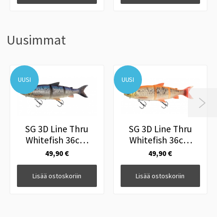
Uusimmat
UUSI
UUSI

SG 3D Line Thru
SG 3D Line Thru
Whitefish 36cm
Whitefish 36cm
478g MS Whitefish
478g MS Gold
49,90 €
49,90 €
Albino
Lisää ostoskoriin
Lisää ostoskoriin