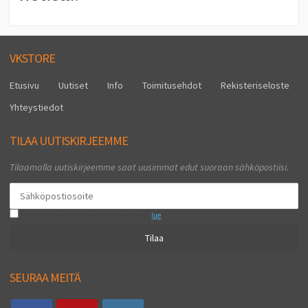
VKSTORE
Etusivu
Uutiset
Info
Toimitusehdot
Rekisteriseloste
Yhteystiedot
TILAA UUTISKIRJEEMME
Tilaamalla uutiskirjeemme saat uusimmat edut suoraan sähköpostiisi.
Hyväksyn henkilötietojen tallentamisen (
lue
)
Tilaa
SEURAA MEITÄ