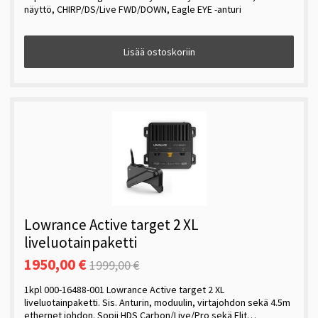
näyttö, CHIRP/DS/Live FWD/DOWN, Eagle EYE -anturi
Lisää ostoskoriin
Lowrance Active target 2 XL
liveluotainpaketti
1950,00 €
1999,00 €
1kpl 000-16488-001 Lowrance Active target 2 XL
liveluotainpaketti. Sis. Anturin, moduulin, virtajohdon sekä 4.5m
ethernet johdon. Sopii HDS Carbon/Live/Pro sekä Elit…