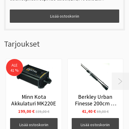
Lisää ostoskoriin
Tarjoukset
ALE
41 %

Minn Kota
Berkley Urban
Akkulaturi MK220E
Finesse 200cm 3-
14g Hyrräkelavapa
199,00 €
41,40 €
339,00 €
69,00 €
Lisää ostoskoriin
Lisää ostoskoriin