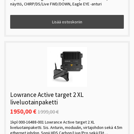
näyttö, CHIRP/DS/Live FWD/DOWN, Eagle EYE -anturi
Lisää ostoskoriin
Lowrance Active target 2 XL
liveluotainpaketti
1950,00 €
1999,00 €
1kpl 000-16488-001 Lowrance Active target 2 XL
liveluotainpaketti. Sis. Anturin, moduulin, virtajohdon sekä 4.5m
ethernet johdon. Sopii HDS Carbon/Live/Pro sekä Elit…