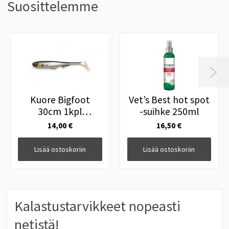
Suosittelemme

Kuore Bigfoot
Vet’s Best hot spot
30cm 1kpl
-suihke 250ml
Headlight
14,00 €
16,50 €
Lisää ostoskoriin
Lisää ostoskoriin
Kalastustarvikkeet nopeasti
netistä!