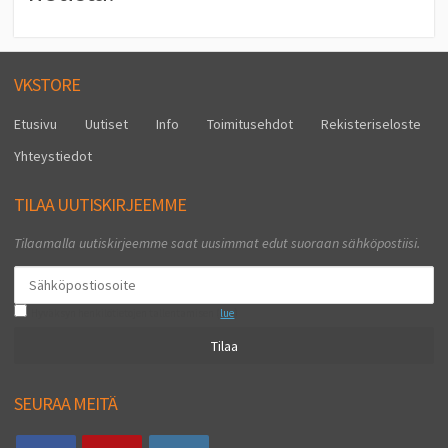
VKSTORE
Etusivu
Uutiset
Info
Toimitusehdot
Rekisteriseloste
Yhteystiedot
TILAA UUTISKIRJEEMME
Tilaamalla uutiskirjeemme saat uusimmat edut suoraan sähköpostiisi.
Hyväksyn henkilötietojen tallentamisen (
lue
)
Tilaa
SEURAA MEITÄ