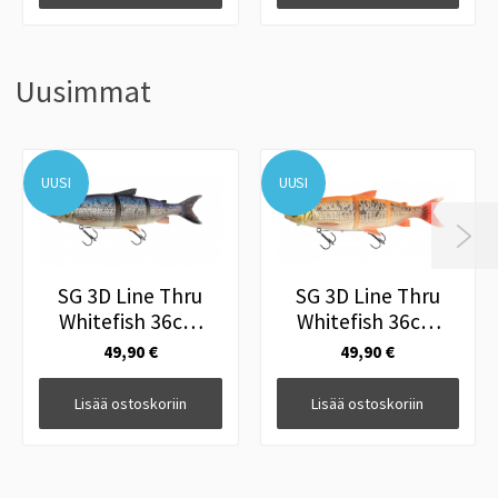
Uusimmat
UUSI
UUSI

SG 3D Line Thru
SG 3D Line Thru
Whitefish 36cm
Whitefish 36cm
478g MS Whitefish
478g MS Gold
49,90 €
49,90 €
Albino
Lisää ostoskoriin
Lisää ostoskoriin