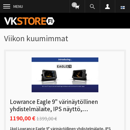
0
MENU
Viikon kuumimmat
Lowrance Eagle 9" värinäytöllinen
yhdistelmälaite, IPS näyttö,
CHIRP/DS/Live FWD/DOWN, Eagle EYE -
1190,00 €
1399,00 €
anturi
1kpl Lowrance Eagle 9" värinäytöllinen yhdistelmälaite, IPS